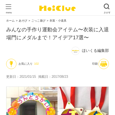
ホーム
あそび
ごっこ遊び
衣装・小道具
みんなの手作り運動会アイテム〜衣装に入退
場門にメダルまで！アイデア17選〜
ほいくる編集部
お気に入り
102
印刷
更新日：2021/01/15
掲載日：2017/08/23