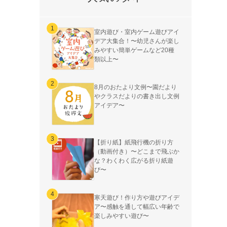
室内遊び・室内ゲーム遊びアイ
デア大集合！〜幼児さんが楽し
みやすい簡単ゲームなど20種
類以上〜
8月のおたより文例〜園だより
やクラスだよりの書き出し文例
アイデア〜
【折り紙】紙飛行機の折り方
（動画付き）〜どこまで飛ぶか
な？わくわく広がる折り紙遊
び〜
寒天遊び！作り方や遊びアイデ
ア〜感触を通して幅広い年齢で
楽しみやすい遊び〜