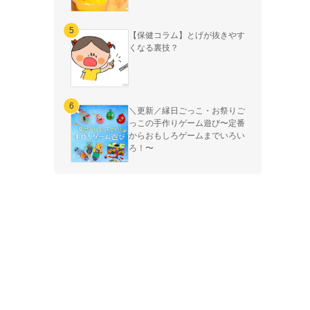
【保健コラム】とげが抜きやす
くなる裏技？
＼更新／縁日ごっこ・お祭りご
っこの手作りゲーム遊び〜定番
からおもしろゲームまでいろい
ろ！〜