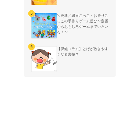
＼更新／縁日ごっこ・お祭りご
っこの手作りゲーム遊び〜定番
からおもしろゲームまでいろい
ろ！〜
【保健コラム】とげが抜きやす
くなる裏技？