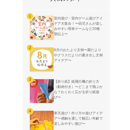
室内遊び・室内ゲーム遊びアイ
デア大集合！〜幼児さんが楽し
みやすい簡単ゲームなど20種
類以上〜
8月のおたより文例〜園だより
やクラスだよりの書き出し文例
アイデア〜
【折り紙】紙飛行機の折り方
（動画付き）〜どこまで飛ぶか
な？わくわく広がる折り紙遊
び〜
寒天遊び！作り方や遊びアイデ
ア〜感触を通して幅広い年齢で
楽しみやすい遊び〜