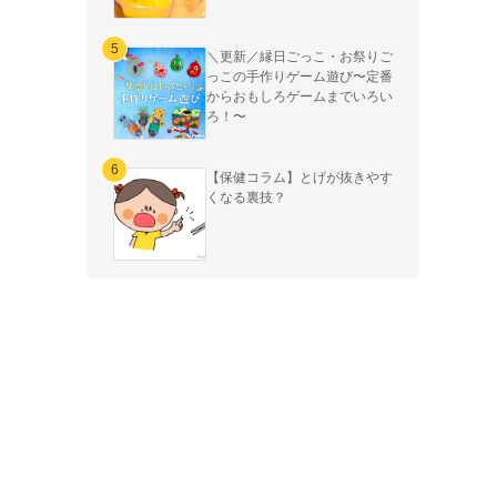
＼更新／縁日ごっこ・お祭りご
っこの手作りゲーム遊び〜定番
からおもしろゲームまでいろい
ろ！〜
【保健コラム】とげが抜きやす
くなる裏技？