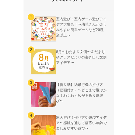
室内遊び・室内ゲーム遊びアイ
デア大集合！〜幼児さんが楽し
みやすい簡単ゲームなど20種
類以上〜
8月のおたより文例〜園だより
やクラスだよりの書き出し文例
アイデア〜
【折り紙】紙飛行機の折り方
（動画付き）〜どこまで飛ぶか
な？わくわく広がる折り紙遊
び〜
寒天遊び！作り方や遊びアイデ
ア〜感触を通して幅広い年齢で
楽しみやすい遊び〜