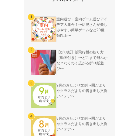
室内遊び・室内ゲーム遊びアイ
デア大集合！〜幼児さんが楽し
みやすい簡単ゲームなど20種
類以上〜
【折り紙】紙飛行機の折り方
（動画付き）〜どこまで飛ぶか
な？わくわく広がる折り紙遊
び〜
9月のおたより文例〜園だより
やクラスだよりの書き出し文例
アイデア〜
8月のおたより文例〜園だより
やクラスだよりの書き出し文例
アイデア〜