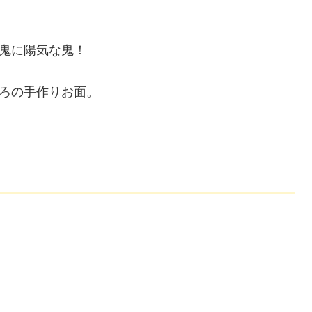
鬼に陽気な鬼！
ろの手作りお面。