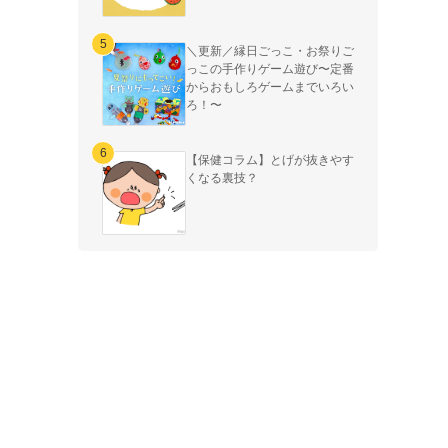
＼更新／縁日ごっこ・お祭りご
っこの手作りゲーム遊び〜定番
からおもしろゲームまでいろい
ろ！〜
【保健コラム】とげが抜きやす
くなる裏技？