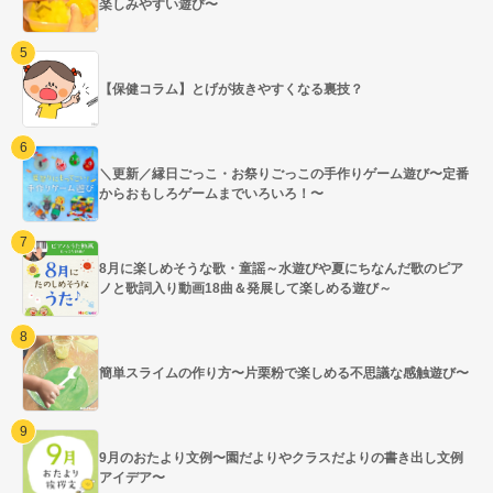
楽しみやすい遊び〜
【保健コラム】とげが抜きやすくなる裏技？
＼更新／縁日ごっこ・お祭りごっこの手作りゲーム遊び〜定番
からおもしろゲームまでいろいろ！〜
8月に楽しめそうな歌・童謡～水遊びや夏にちなんだ歌のピア
ノと歌詞入り動画18曲＆発展して楽しめる遊び～
簡単スライムの作り方〜片栗粉で楽しめる不思議な感触遊び〜
9月のおたより文例〜園だよりやクラスだよりの書き出し文例
アイデア〜