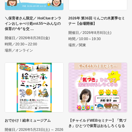
＼保育者さん限定／ HoiClueオンラ
2026年 第36回 りんごの木夏季セミ
インおしゃべり処vol.55〜みんなの
ナー【会場開催】
保育の“今”を交
開催日／2026年8月8日(土)
開催日／2026年8月28日(金)
時間／10:00～19:30
時間／20:30～22:00
場所／関東
場所／オンライン
おでかけ！絵本ミュージアム
【チャイルドWEBセミナー】「気づ
き」ひとつで保育はおもしろくなる
開催日／2026年5月23日(土) ～ 2026