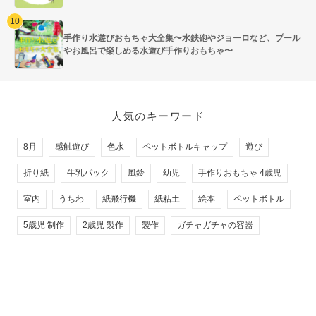
手作り水遊びおもちゃ大全集〜水鉄砲やジョーロなど、プール
やお風呂で楽しめる水遊び手作りおもちゃ〜
人気のキーワード
8月
感触遊び
色水
ペットボトルキャップ
遊び
折り紙
牛乳パック
風鈴
幼児
手作りおもちゃ 4歳児
室内
うちわ
紙飛行機
紙粘土
絵本
ペットボトル
5歳児 制作
2歳児 製作
製作
ガチャガチャの容器