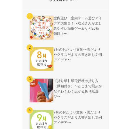
室内遊び・室内ゲーム遊びアイ
デア大集合！〜幼児さんが楽し
みやすい簡単ゲームなど20種
類以上〜
8月のおたより文例〜園だより
やクラスだよりの書き出し文例
アイデア〜
【折り紙】紙飛行機の折り方
（動画付き）〜どこまで飛ぶか
な？わくわく広がる折り紙遊
び〜
9月のおたより文例〜園だより
やクラスだよりの書き出し文例
アイデア〜