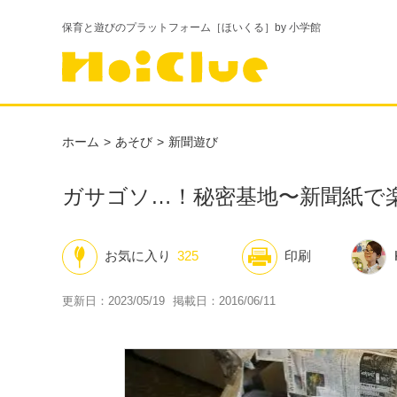
保育と遊びのプラットフォーム［ほいくる］by 小学館
ホーム
あそび
新聞遊び
ガサゴソ…！秘密基地〜新聞紙で
お気に入り
325
印刷
K
更新日：2023/05/19
掲載日：2016/06/11