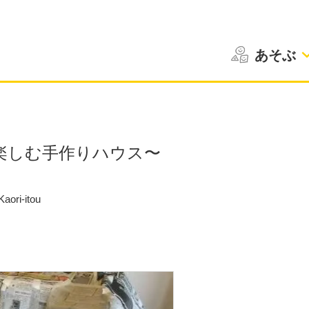
あそぶ
楽しむ手作りハウス〜
aori-itou