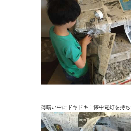
薄暗い中にドキドキ！懐中電灯を持ち