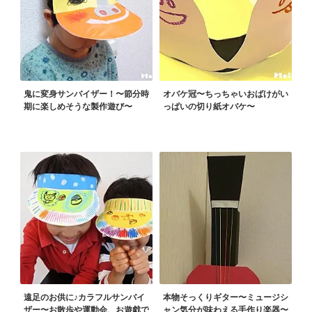
鬼に変身サンバイザー！〜節分時
オバケ冠〜ちっちゃいおばけがい
期に楽しめそうな製作遊び〜
っぱいの切り紙オバケ〜
遠足のお供に♪カラフルサンバイ
本物そっくりギター〜ミュージシ
ザー〜お散歩や運動会、お遊戯で
ャン気分が味わえる手作り楽器〜