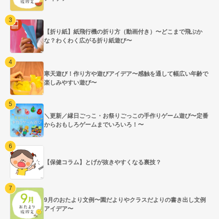
【折り紙】紙飛行機の折り方（動画付き）〜どこまで飛ぶか
な？わくわく広がる折り紙遊び〜
寒天遊び！作り方や遊びアイデア〜感触を通して幅広い年齢で
楽しみやすい遊び〜
＼更新／縁日ごっこ・お祭りごっこの手作りゲーム遊び〜定番
からおもしろゲームまでいろいろ！〜
【保健コラム】とげが抜きやすくなる裏技？
9月のおたより文例〜園だよりやクラスだよりの書き出し文例
アイデア〜