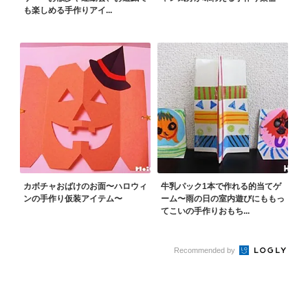
も楽しめる手作りアイ...
カボチャおばけのお面〜ハロウィ
牛乳パック1本で作れる的当てゲ
ンの手作り仮装アイテム〜
ーム〜雨の日の室内遊びにももっ
てこいの手作りおもち...
Recommended by