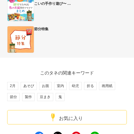
こいの手作り遊び〜
節分特集
このタネの関連キーワード
2月
あそび
お面
室内
幼児
折る
画用紙
節分
製作
豆まき
鬼
お気に入り