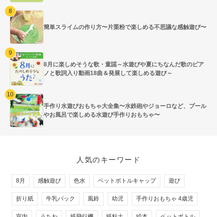
簡単スライムの作り方〜片栗粉で楽しめる不思議な感触遊び〜
8月に楽しめそうな歌・童謡～水遊びや夏にちなんだ歌のピア
ノと歌詞入り動画18曲＆発展して楽しめる遊び～
手作り水遊びおもちゃ大全集〜水鉄砲やジョーロなど、プール
やお風呂で楽しめる水遊び手作りおもちゃ〜
人気のキーワード
8月
感触遊び
色水
ペットボトルキャップ
遊び
折り紙
牛乳パック
風鈴
幼児
手作りおもちゃ 4歳児
室内
うちわ
紙飛行機
紙粘土
絵本
ペットボトル