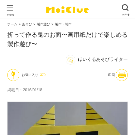
ホーム
あそび
製作遊び
製作・制作
折って作る鬼のお面〜画用紙だけで楽しめる
製作遊び〜
ほいくるあそびライター
お気に入り
370
印刷
掲載日：2016/01/18