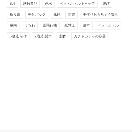
8月
感触遊び
色水
ペットボトルキャップ
遊び
折り紙
牛乳パック
風鈴
幼児
手作りおもちゃ 4歳児
室内
うちわ
紙飛行機
紙粘土
絵本
ペットボトル
5歳児 制作
2歳児 製作
製作
ガチャガチャの容器