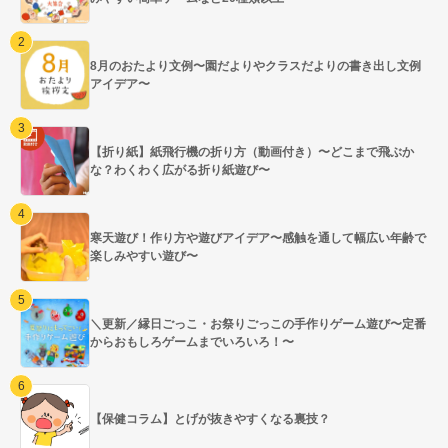
8月のおたより文例〜園だよりやクラスだよりの書き出し文例
アイデア〜
【折り紙】紙飛行機の折り方（動画付き）〜どこまで飛ぶか
な？わくわく広がる折り紙遊び〜
寒天遊び！作り方や遊びアイデア〜感触を通して幅広い年齢で
楽しみやすい遊び〜
＼更新／縁日ごっこ・お祭りごっこの手作りゲーム遊び〜定番
からおもしろゲームまでいろいろ！〜
【保健コラム】とげが抜きやすくなる裏技？