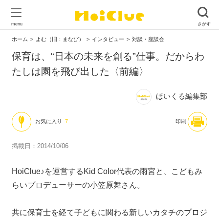
ホーム
よむ（旧：まなび）
インタビュー
対談・座談会
保育は、“日本の未来を創る”仕事。だからわ
たしは園を飛び出した〈前編〉
ほいくる編集部
お気に入り
7
印刷
掲載日：2014/10/06
HoiClue♪を運営するKid Color代表の雨宮と、こどもみ
らいプロデューサーの小笠原舞さん。
共に保育士を経て子どもに関わる新しいカタチのプロジ