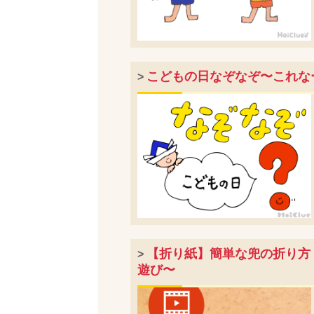
こどもの日なぞなぞ〜これな
>
【折り紙】簡単な兜の折り方
>
遊び〜