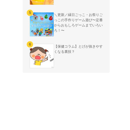
＼更新／縁日ごっこ・お祭りご
っこの手作りゲーム遊び〜定番
からおもしろゲームまでいろい
ろ！〜
【保健コラム】とげが抜きやす
くなる裏技？