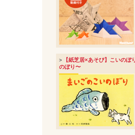
【紙芝居×あそび】こいのぼ
>
のぼり〜