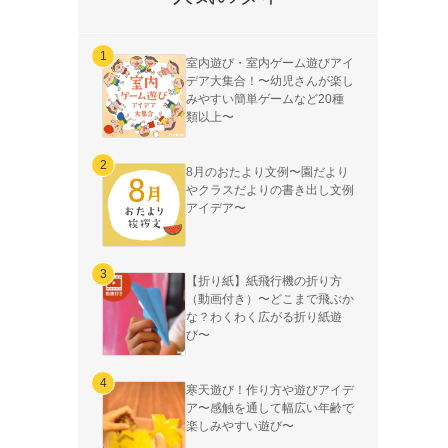
室内遊び・室内ゲーム遊びアイ
デア大集合！〜幼児さんが楽し
みやすい簡単ゲームなど20種
類以上〜
8月のおたより文例〜園だより
やクラスだよりの書き出し文例
アイデア〜
【折り紙】紙飛行機の折り方
（動画付き）〜どこまで飛ぶか
な？わくわく広がる折り紙遊
び〜
寒天遊び！作り方や遊びアイデ
ア〜感触を通して幅広い年齢で
楽しみやすい遊び〜