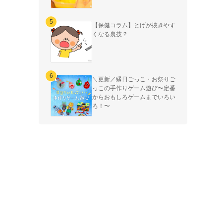
【保健コラム】とげが抜きやす
くなる裏技？
＼更新／縁日ごっこ・お祭りご
っこの手作りゲーム遊び〜定番
からおもしろゲームまでいろい
ろ！〜