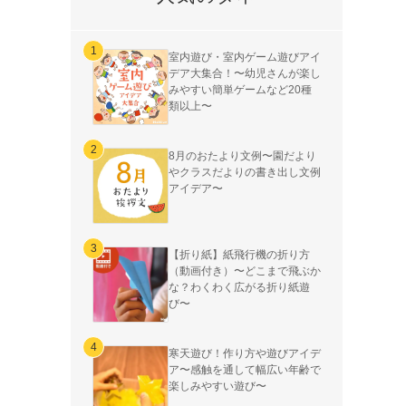
室内遊び・室内ゲーム遊びアイ
デア大集合！〜幼児さんが楽し
みやすい簡単ゲームなど20種
類以上〜
8月のおたより文例〜園だより
やクラスだよりの書き出し文例
アイデア〜
【折り紙】紙飛行機の折り方
（動画付き）〜どこまで飛ぶか
な？わくわく広がる折り紙遊
び〜
寒天遊び！作り方や遊びアイデ
ア〜感触を通して幅広い年齢で
楽しみやすい遊び〜