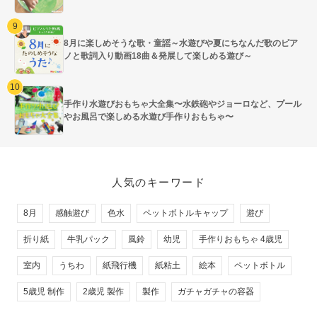
8月に楽しめそうな歌・童謡～水遊びや夏にちなんだ歌のピア
ノと歌詞入り動画18曲＆発展して楽しめる遊び～
手作り水遊びおもちゃ大全集〜水鉄砲やジョーロなど、プール
やお風呂で楽しめる水遊び手作りおもちゃ〜
人気のキーワード
8月
感触遊び
色水
ペットボトルキャップ
遊び
折り紙
牛乳パック
風鈴
幼児
手作りおもちゃ 4歳児
室内
うちわ
紙飛行機
紙粘土
絵本
ペットボトル
5歳児 制作
2歳児 製作
製作
ガチャガチャの容器