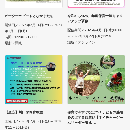
ピーターラビットとなかまたち
令和8（2026）年度保育士等キャリ
アアップ研修
開催日／2026年3月14日(土) ～ 2027
配信期間／2026年4月1日(水)00:00
年1月11日(月)
～ 2027年3月22日(月)23:59
時間／09:30～17:00
場所／オンライン
場所／関東
【金⑤】川田学保育教室
保育で今すぐ役立つ！子どもの感性
をのばす自然遊び【ネイチャーゲー
開催日／2026年7月17日(金) ～ 2026
ムリーダー養成
年11月20日(金)