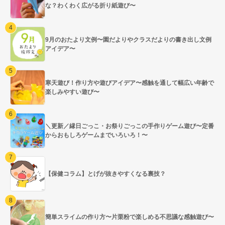
な？わくわく広がる折り紙遊び〜
9月のおたより文例〜園だよりやクラスだよりの書き出し文例
アイデア〜
寒天遊び！作り方や遊びアイデア〜感触を通して幅広い年齢で
楽しみやすい遊び〜
＼更新／縁日ごっこ・お祭りごっこの手作りゲーム遊び〜定番
からおもしろゲームまでいろいろ！〜
【保健コラム】とげが抜きやすくなる裏技？
簡単スライムの作り方〜片栗粉で楽しめる不思議な感触遊び〜