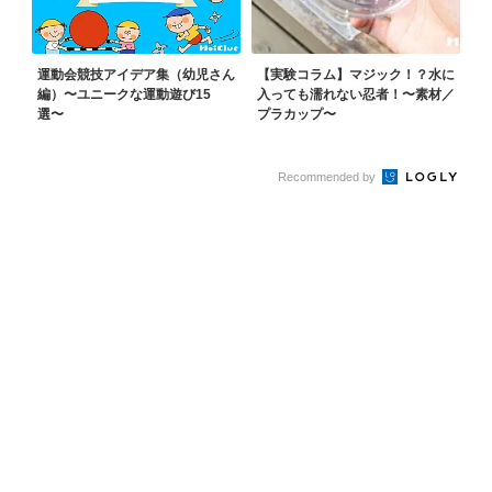
運動会競技アイデア集（幼児さん
【実験コラム】マジック！？水に
編）〜ユニークな運動遊び15
入っても濡れない忍者！〜素材／
選〜
プラカップ〜
Recommended by