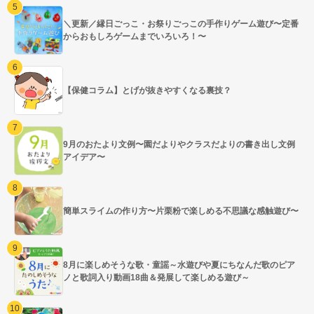
＼更新／縁日ごっこ・お祭りごっこの手作りゲーム遊び〜定番
からおもしろゲームまでいろいろ！〜
【保健コラム】とげが抜きやすくなる裏技？
9月のおたより文例〜園だよりやクラスだよりの書き出し文例
アイデア〜
簡単スライムの作り方〜片栗粉で楽しめる不思議な感触遊び〜
8月に楽しめそうな歌・童謡～水遊びや夏にちなんだ歌のピア
ノと歌詞入り動画18曲＆発展して楽しめる遊び～