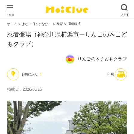
ホーム
よむ（旧：まなび）
保育
環境構成
忍者登場（神奈川県横浜市ーりんごの木こど
もクラブ）
りんごの木子どもクラブ
お気に入り
1
印刷
掲載日：2026/06/15