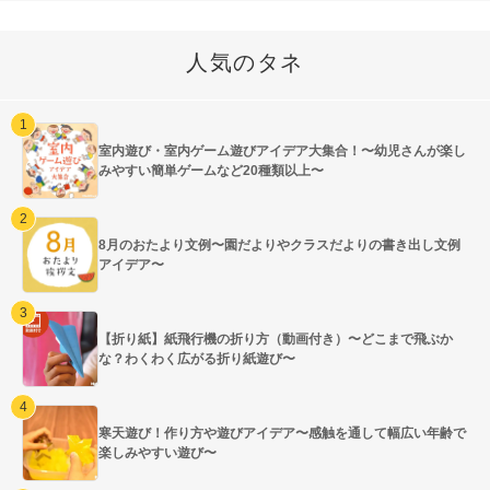
人気のタネ
室内遊び・室内ゲーム遊びアイデア大集合！〜幼児さんが楽し
みやすい簡単ゲームなど20種類以上〜
8月のおたより文例〜園だよりやクラスだよりの書き出し文例
アイデア〜
【折り紙】紙飛行機の折り方（動画付き）〜どこまで飛ぶか
な？わくわく広がる折り紙遊び〜
寒天遊び！作り方や遊びアイデア〜感触を通して幅広い年齢で
楽しみやすい遊び〜