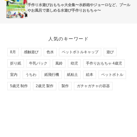
手作り水遊びおもちゃ大全集〜水鉄砲やジョーロなど、プール
やお風呂で楽しめる水遊び手作りおもちゃ〜
人気のキーワード
8月
感触遊び
色水
ペットボトルキャップ
遊び
折り紙
牛乳パック
風鈴
幼児
手作りおもちゃ 4歳児
室内
うちわ
紙飛行機
紙粘土
絵本
ペットボトル
5歳児 制作
2歳児 製作
製作
ガチャガチャの容器