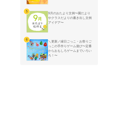
9月のおたより文例〜園だより
やクラスだよりの書き出し文例
アイデア〜
＼更新／縁日ごっこ・お祭りご
っこの手作りゲーム遊び〜定番
からおもしろゲームまでいろい
ろ！〜