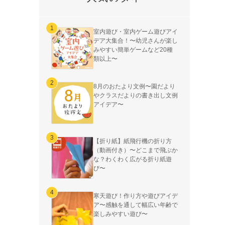
室内遊び・室内ゲーム遊びアイ
デア大集合！〜幼児さんが楽し
みやすい簡単ゲームなど20種
類以上〜
8月のおたより文例〜園だより
やクラスだよりの書き出し文例
アイデア〜
【折り紙】紙飛行機の折り方
（動画付き）〜どこまで飛ぶか
な？わくわく広がる折り紙遊
び〜
寒天遊び！作り方や遊びアイデ
ア〜感触を通して幅広い年齢で
楽しみやすい遊び〜