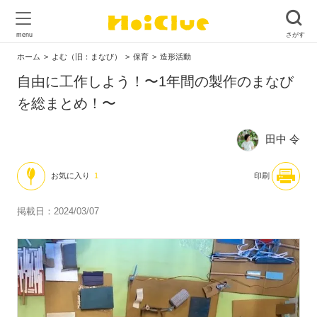
ホーム
よむ（旧：まなび）
保育
造形活動
自由に工作しよう！〜1年間の製作のまなび
を総まとめ！〜
田中 令
お気に入り
1
印刷
掲載日：2024/03/07