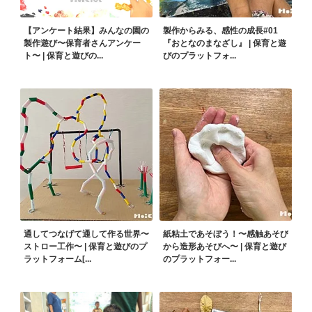
【アンケート結果】みんなの園の
製作からみる、感性の成長#01
製作遊び〜保育者さんアンケー
『おとなのまなざし』 | 保育と遊
ト〜 | 保育と遊びの...
びのプラットフォ...
通してつなげて通して作る世界〜
紙粘土であそぼう！〜感触あそび
ストロー工作〜 | 保育と遊びのプ
から造形あそびへ〜 | 保育と遊び
ラットフォーム[...
のプラットフォー...