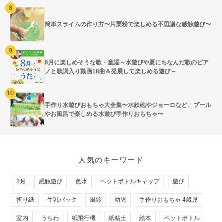
簡単スライムの作り方〜片栗粉で楽しめる不思議な感触遊び〜
8月に楽しめそうな歌・童謡～水遊びや夏にちなんだ歌のピア
ノと歌詞入り動画18曲＆発展して楽しめる遊び～
手作り水遊びおもちゃ大全集〜水鉄砲やジョーロなど、プール
やお風呂で楽しめる水遊び手作りおもちゃ〜
人気のキーワード
8月
感触遊び
色水
ペットボトルキャップ
遊び
折り紙
牛乳パック
風鈴
幼児
手作りおもちゃ 4歳児
室内
うちわ
紙飛行機
紙粘土
絵本
ペットボトル