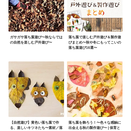
ガサガサ落ち葉遊び〜秋ならでは
落ち葉で楽しむ戸外遊び＆製作遊
の自然を楽しむ戸外遊び〜
びまとめ〜秋や冬にもってこいの
落ち葉遊び16選〜
【自然遊び】黄色い落ち葉で作
落ち葉を飾ろう！〜色々な感触に
る、楽しいキツネたち〜素材／落
出会える秋の製作遊び〜 | 保育と