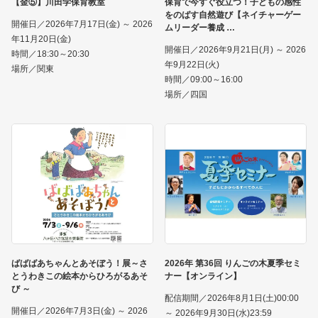
【金⑤】川田学保育教室
保育で今すぐ役立つ！子どもの感性
をのばす自然遊び【ネイチャーゲー
開催日／2026年7月17日(金) ～ 2026
ムリーダー養成
年11月20日(金)
開催日／2026年9月21日(月) ～ 2026
時間／18:30～20:30
年9月22日(火)
場所／関東
時間／09:00～16:00
場所／四国
ばばばあちゃんとあそぼう！展～さ
2026年 第36回 りんごの木夏季セミ
とうわきこの絵本からひろがるあそ
ナー【オンライン】
び ～
配信期間／2026年8月1日(土)00:00
開催日／2026年7月3日(金) ～ 2026
～ 2026年9月30日(水)23:59