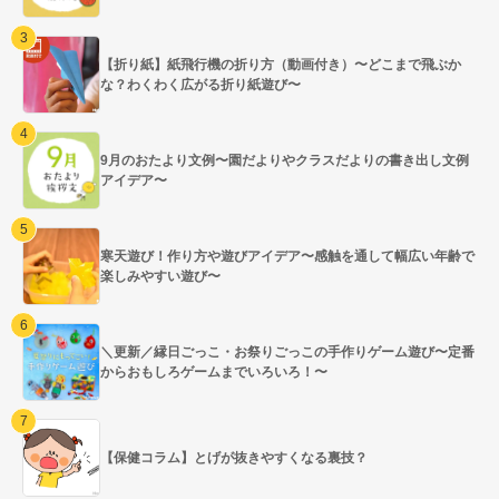
【折り紙】紙飛行機の折り方（動画付き）〜どこまで飛ぶか
な？わくわく広がる折り紙遊び〜
9月のおたより文例〜園だよりやクラスだよりの書き出し文例
アイデア〜
寒天遊び！作り方や遊びアイデア〜感触を通して幅広い年齢で
楽しみやすい遊び〜
＼更新／縁日ごっこ・お祭りごっこの手作りゲーム遊び〜定番
からおもしろゲームまでいろいろ！〜
【保健コラム】とげが抜きやすくなる裏技？