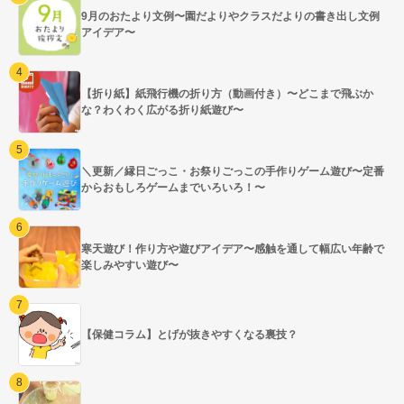
9月のおたより文例〜園だよりやクラスだよりの書き出し文例
アイデア〜
【折り紙】紙飛行機の折り方（動画付き）〜どこまで飛ぶか
な？わくわく広がる折り紙遊び〜
＼更新／縁日ごっこ・お祭りごっこの手作りゲーム遊び〜定番
からおもしろゲームまでいろいろ！〜
寒天遊び！作り方や遊びアイデア〜感触を通して幅広い年齢で
楽しみやすい遊び〜
【保健コラム】とげが抜きやすくなる裏技？