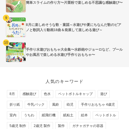
簡単スライムの作り方〜片栗粉で楽しめる不思議な感触遊び〜
8月に楽しめそうな歌・童謡～水遊びや夏にちなんだ歌のピア
ノと歌詞入り動画18曲＆発展して楽しめる遊び～
手作り水遊びおもちゃ大全集〜水鉄砲やジョーロなど、プール
やお風呂で楽しめる水遊び手作りおもちゃ〜
人気のキーワード
8月
感触遊び
色水
ペットボトルキャップ
遊び
折り紙
牛乳パック
風鈴
幼児
手作りおもちゃ 4歳児
室内
うちわ
紙飛行機
紙粘土
絵本
ペットボトル
5歳児 制作
2歳児 製作
製作
ガチャガチャの容器