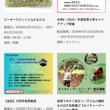
ピーターラビットとなかまたち
令和8（2026）年度保育士等キャリ
アアップ研修
開催日／2026年3月14日(土) ～ 2027
配信期間／2026年4月1日(水)00:00
年1月11日(月)
～ 2027年3月22日(月)23:59
時間／09:30～17:00
場所／オンライン
場所／関東
【金⑤】川田学保育教室
保育で今すぐ役立つ！子どもの感性
をのばす自然遊び【ネイチャーゲー
開催日／2026年7月17日(金) ～ 2026
ムリーダー養成