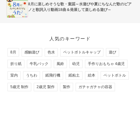
8月に楽しめそうな歌・童謡～水遊びや夏にちなんだ歌のピア
ノと歌詞入り動画18曲＆発展して楽しめる遊び～
人気のキーワード
8月
感触遊び
色水
ペットボトルキャップ
遊び
折り紙
牛乳パック
風鈴
幼児
手作りおもちゃ 4歳児
室内
うちわ
紙飛行機
紙粘土
絵本
ペットボトル
5歳児 制作
2歳児 製作
製作
ガチャガチャの容器