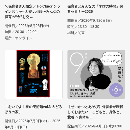
＼保育者さん限定／ HoiClueオンラ
保育者とみんなの「学びの時間」保
インおしゃべり処vol.55〜みんなの
育セミナー2026
保育の“今”を交
開催日／2026年9月20日(日)
開催日／2026年8月28日(金)
時間／13:30～18:30
時間／20:30～22:00
場所／関東
場所／オンライン
「おいでよ！夏の美術館vol.3 大どろ
【せいかつとあそび】保育者が理解
ぼうの家」
しておきたい、こどもと、身体と、
愛着 〜身体を
開催日／2026年7月9日(木) ～ 2026
配信期間／2026年4月1日(水)00:00
年8月30日(日)