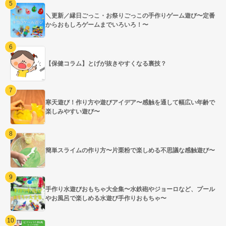
＼更新／縁日ごっこ・お祭りごっこの手作りゲーム遊び〜定番
からおもしろゲームまでいろいろ！〜
【保健コラム】とげが抜きやすくなる裏技？
寒天遊び！作り方や遊びアイデア〜感触を通して幅広い年齢で
楽しみやすい遊び〜
簡単スライムの作り方〜片栗粉で楽しめる不思議な感触遊び〜
手作り水遊びおもちゃ大全集〜水鉄砲やジョーロなど、プール
やお風呂で楽しめる水遊び手作りおもちゃ〜