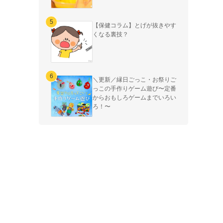
【保健コラム】とげが抜きやす
くなる裏技？
＼更新／縁日ごっこ・お祭りご
っこの手作りゲーム遊び〜定番
からおもしろゲームまでいろい
ろ！〜