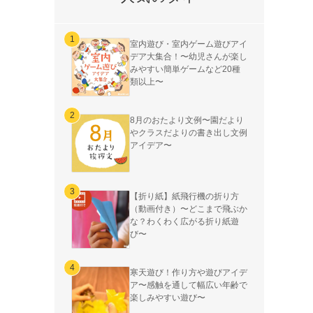
室内遊び・室内ゲーム遊びアイ
デア大集合！〜幼児さんが楽し
みやすい簡単ゲームなど20種
類以上〜
8月のおたより文例〜園だより
やクラスだよりの書き出し文例
アイデア〜
【折り紙】紙飛行機の折り方
（動画付き）〜どこまで飛ぶか
な？わくわく広がる折り紙遊
び〜
寒天遊び！作り方や遊びアイデ
ア〜感触を通して幅広い年齢で
楽しみやすい遊び〜