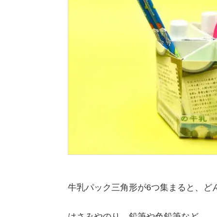
牛乳パック三角形が6つ集まると、ど
はさみやのり、鉛筆や色鉛筆など…