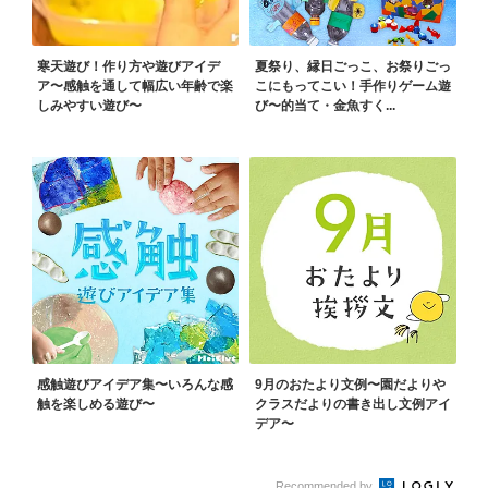
寒天遊び！作り方や遊びアイデ
夏祭り、縁日ごっこ、お祭りごっ
ア〜感触を通して幅広い年齢で楽
こにもってこい！手作りゲーム遊
しみやすい遊び〜
び〜的当て・金魚すく...
感触遊びアイデア集〜いろんな感
9月のおたより文例〜園だよりや
触を楽しめる遊び〜
クラスだよりの書き出し文例アイ
デア〜
Recommended by