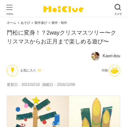
ホーム
あそび
製作遊び
製作・制作
門松に変身！？2wayクリスマスツリー〜ク
リスマスからお正月まで楽しめる遊び〜
Kaori-itou
お気に入り
80
印刷
更新日：2021/02/10
掲載日：2016/12/06