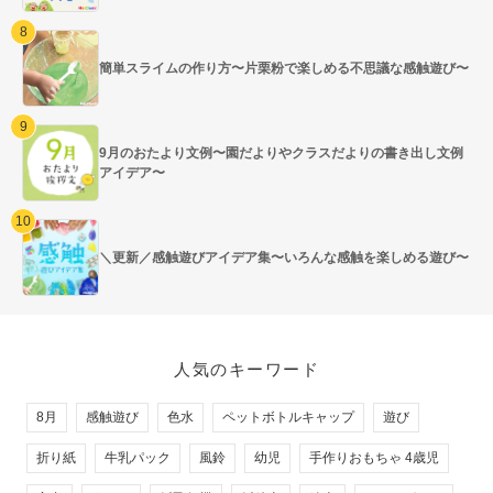
簡単スライムの作り方〜片栗粉で楽しめる不思議な感触遊び〜
9月のおたより文例〜園だよりやクラスだよりの書き出し文例
アイデア〜
＼更新／感触遊びアイデア集〜いろんな感触を楽しめる遊び〜
人気のキーワード
8月
感触遊び
色水
ペットボトルキャップ
遊び
折り紙
牛乳パック
風鈴
幼児
手作りおもちゃ 4歳児