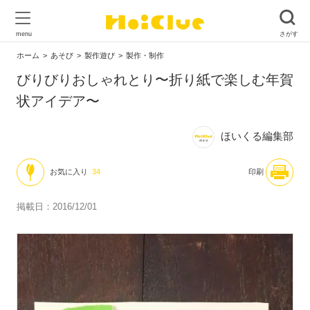
ホーム
あそび
製作遊び
製作・制作
びりびりおしゃれとり〜折り紙で楽しむ年賀
状アイデア〜
ほいくる編集部
お気に入り
34
印刷
掲載日：2016/12/01