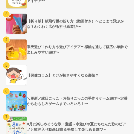
アイデア〜
【折り紙】紙飛行機の折り方（動画付き）〜どこまで飛ぶか
な？わくわく広がる折り紙遊び〜
寒天遊び！作り方や遊びアイデア〜感触を通して幅広い年齢で
楽しみやすい遊び〜
【保健コラム】とげが抜きやすくなる裏技？
＼更新／縁日ごっこ・お祭りごっこの手作りゲーム遊び〜定番
からおもしろゲームまでいろいろ！〜
8月に楽しめそうな歌・童謡～水遊びや夏にちなんだ歌のピア
ノと歌詞入り動画18曲＆発展して楽しめる遊び～