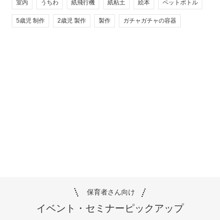
室内
うちわ
紙飛行機
紙粘土
絵本
ペットボトル
5歳児 制作
2歳児 製作
製作
ガチャガチャの容器
保育者さん向け
イベント・セミナー
ピックアップ