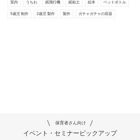
室内
うちわ
紙飛行機
紙粘土
絵本
ペットボトル
5歳児 制作
2歳児 製作
製作
ガチャガチャの容器
保育者さん向け
イベント・セミナー
ピックアップ