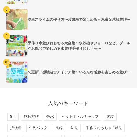
簡単スライムの作り方〜片栗粉で楽しめる不思議な感触遊び〜
手作り水遊びおもちゃ大全集〜水鉄砲やジョーロなど、プール
やお風呂で楽しめる水遊び手作りおもちゃ〜
＼更新／感触遊びアイデア集〜いろんな感触を楽しめる遊び〜
人気のキーワード
8月
感触遊び
色水
ペットボトルキャップ
遊び
折り紙
牛乳パック
風鈴
幼児
手作りおもちゃ 4歳児