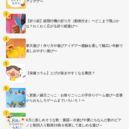
アイデア〜
【折り紙】紙飛行機の折り方（動画付き）〜どこまで飛ぶか
な？わくわく広がる折り紙遊び〜
寒天遊び！作り方や遊びアイデア〜感触を通して幅広い年齢で
楽しみやすい遊び〜
【保健コラム】とげが抜きやすくなる裏技？
＼更新／縁日ごっこ・お祭りごっこの手作りゲーム遊び〜定番
からおもしろゲームまでいろいろ！〜
8月に楽しめそうな歌・童謡～水遊びや夏にちなんだ歌のピア
ノと歌詞入り動画18曲＆発展して楽しめる遊び～