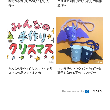
料で作るおりひめ&ひこぼし人
クリスマス飾りにぴったりの製作
形〜
遊び〜
みんなの手作りクリスマス～クリ
コウモリのハロウィンバッグ〜お
スマス作品フォトまとめ～
菓子を入れる手作りバッグ〜
Recommended by