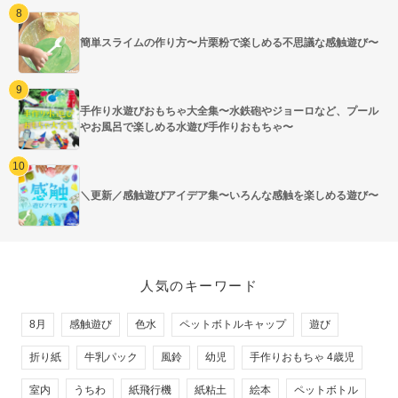
簡単スライムの作り方〜片栗粉で楽しめる不思議な感触遊び〜
手作り水遊びおもちゃ大全集〜水鉄砲やジョーロなど、プール
やお風呂で楽しめる水遊び手作りおもちゃ〜
＼更新／感触遊びアイデア集〜いろんな感触を楽しめる遊び〜
人気のキーワード
8月
感触遊び
色水
ペットボトルキャップ
遊び
折り紙
牛乳パック
風鈴
幼児
手作りおもちゃ 4歳児
室内
うちわ
紙飛行機
紙粘土
絵本
ペットボトル