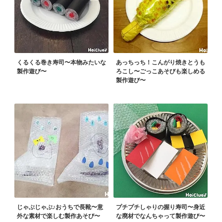
くるくる巻き寿司〜本物みたいな
あっちっち！こんがり焼きとうも
製作遊び〜
ろこし〜ごっこあそびも楽しめる
製作遊び〜
じゃぶじゃぶ♪おうちで長靴〜意
プチプチしゃりの握り寿司〜身近
外な素材で楽しむ製作あそび〜
な廃材でなんちゃって製作遊び〜