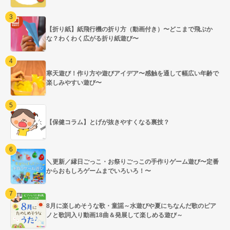
【折り紙】紙飛行機の折り方（動画付き）〜どこまで飛ぶか
な？わくわく広がる折り紙遊び〜
寒天遊び！作り方や遊びアイデア〜感触を通して幅広い年齢で
楽しみやすい遊び〜
【保健コラム】とげが抜きやすくなる裏技？
＼更新／縁日ごっこ・お祭りごっこの手作りゲーム遊び〜定番
からおもしろゲームまでいろいろ！〜
8月に楽しめそうな歌・童謡～水遊びや夏にちなんだ歌のピア
ノと歌詞入り動画18曲＆発展して楽しめる遊び～