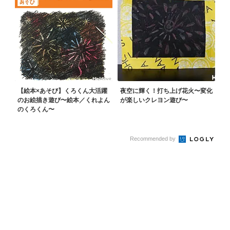
【絵本×あそび】くろくん大活躍
夜空に輝く！打ち上げ花火〜変化
のお絵描き遊び〜絵本／くれよん
が楽しいクレヨン遊び〜
のくろくん〜
Recommended by