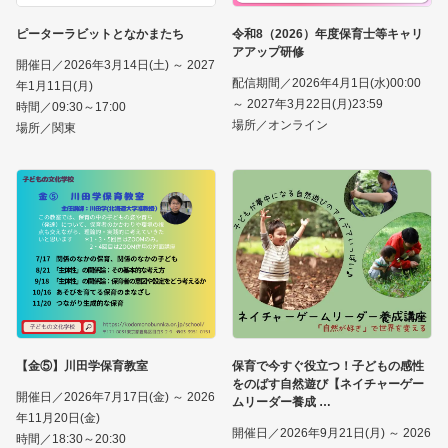
ピーターラビットとなかまたち
令和8（2026）年度保育士等キャリ
アアップ研修
開催日／2026年3月14日(土) ～ 2027
配信期間／2026年4月1日(水)00:00
年1月11日(月)
～ 2027年3月22日(月)23:59
時間／09:30～17:00
場所／オンライン
場所／関東
【金⑤】川田学保育教室
保育で今すぐ役立つ！子どもの感性
をのばす自然遊び【ネイチャーゲー
開催日／2026年7月17日(金) ～ 2026
ムリーダー養成
年11月20日(金)
開催日／2026年9月21日(月) ～ 2026
時間／18:30～20:30