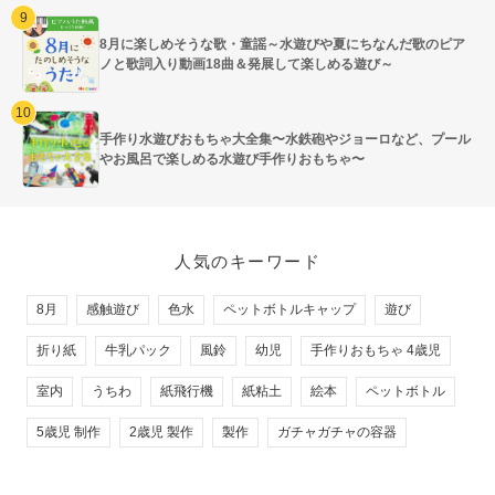
8月に楽しめそうな歌・童謡～水遊びや夏にちなんだ歌のピア
ノと歌詞入り動画18曲＆発展して楽しめる遊び～
手作り水遊びおもちゃ大全集〜水鉄砲やジョーロなど、プール
やお風呂で楽しめる水遊び手作りおもちゃ〜
人気のキーワード
8月
感触遊び
色水
ペットボトルキャップ
遊び
折り紙
牛乳パック
風鈴
幼児
手作りおもちゃ 4歳児
室内
うちわ
紙飛行機
紙粘土
絵本
ペットボトル
5歳児 制作
2歳児 製作
製作
ガチャガチャの容器