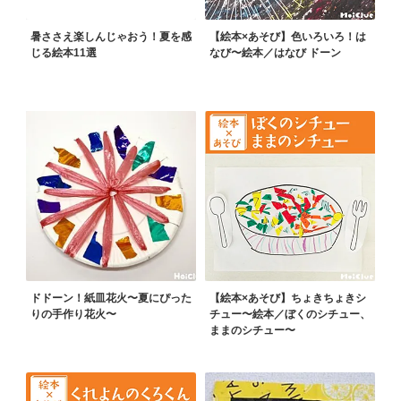
暑ささえ楽しんじゃおう！夏を感
【絵本×あそび】色いろいろ！は
じる絵本11選
なび〜絵本／はなび ドーン
ドドーン！紙皿花火〜夏にぴった
【絵本×あそび】ちょきちょきシ
りの手作り花火〜
チュー〜絵本／ぼくのシチュー、
ままのシチュー〜