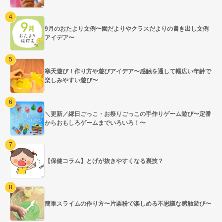
9月のおたより文例〜園だよりやクラスだよりの書き出し文例
アイデア〜
寒天遊び！作り方や遊びアイデア〜感触を通して幅広い年齢で
楽しみやすい遊び〜
＼更新／縁日ごっこ・お祭りごっこの手作りゲーム遊び〜定番
からおもしろゲームまでいろいろ！〜
【保健コラム】とげが抜きやすくなる裏技？
簡単スライムの作り方〜片栗粉で楽しめる不思議な感触遊び〜