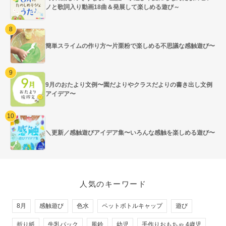
ノと歌詞入り動画18曲＆発展して楽しめる遊び～
簡単スライムの作り方〜片栗粉で楽しめる不思議な感触遊び〜
9月のおたより文例〜園だよりやクラスだよりの書き出し文例
アイデア〜
＼更新／感触遊びアイデア集〜いろんな感触を楽しめる遊び〜
人気のキーワード
8月
感触遊び
色水
ペットボトルキャップ
遊び
折り紙
牛乳パック
風鈴
幼児
手作りおもちゃ 4歳児