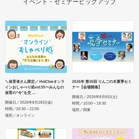
イベント・セミナー
ピックアップ
＼保育者さん限定／ HoiClueオンラ
2026年 第36回 りんごの木夏季セミ
インおしゃべり処vol.55〜みんなの
ナー【会場開催】
保育の“今”を交
開催日／2026年8月8日(土)
開催日／2026年8月28日(金)
時間／10:00～19:30
時間／20:30～22:00
場所／関東
場所／オンライン