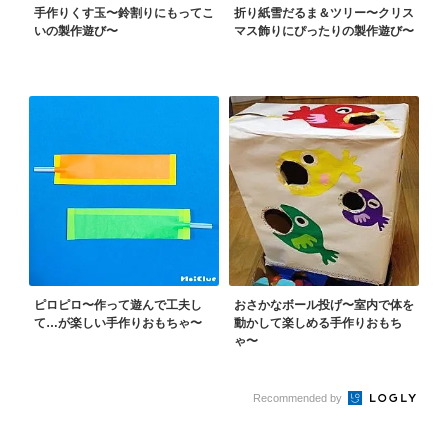
手作りくす玉〜鈴割りにもってこ
折り紙雪だるま＆ツリー〜クリス
いの製作遊び〜
マス飾りにぴったりの製作遊び〜
ピロピロ〜作って遊んで工夫し
おさかなボール投げ〜室内で体を
て…が楽しい手作りおもちゃ〜
動かして楽しめる手作りおもち
ゃ〜
Recommended by