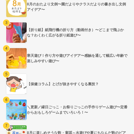
8月のおたより文例〜園だよりやクラスだよりの書き出し文例
アイデア〜
【折り紙】紙飛行機の折り方（動画付き）〜どこまで飛ぶか
な？わくわく広がる折り紙遊び〜
寒天遊び！作り方や遊びアイデア〜感触を通して幅広い年齢で
楽しみやすい遊び〜
【保健コラム】とげが抜きやすくなる裏技？
＼更新／縁日ごっこ・お祭りごっこの手作りゲーム遊び〜定番
からおもしろゲームまでいろいろ！〜
8月に楽しめそうな歌・童謡～水遊びや夏にちなんだ歌のピア