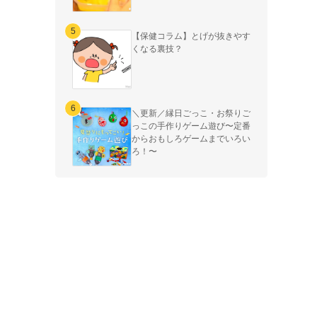
【保健コラム】とげが抜きやす
くなる裏技？
＼更新／縁日ごっこ・お祭りご
っこの手作りゲーム遊び〜定番
からおもしろゲームまでいろい
ろ！〜