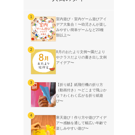
室内遊び・室内ゲーム遊びアイ
デア大集合！〜幼児さんが楽し
みやすい簡単ゲームなど20種
類以上〜
8月のおたより文例〜園だより
やクラスだよりの書き出し文例
アイデア〜
【折り紙】紙飛行機の折り方
（動画付き）〜どこまで飛ぶか
な？わくわく広がる折り紙遊
び〜
寒天遊び！作り方や遊びアイデ
ア〜感触を通して幅広い年齢で
楽しみやすい遊び〜