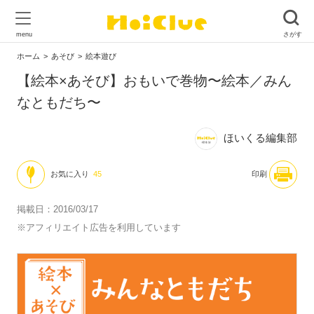
ホーム
あそび
絵本遊び
【絵本×あそび】おもいで巻物〜絵本／みん
なともだち〜
ほいくる編集部
お気に入り
45
印刷
掲載日：2016/03/17
※アフィリエイト広告を利用しています