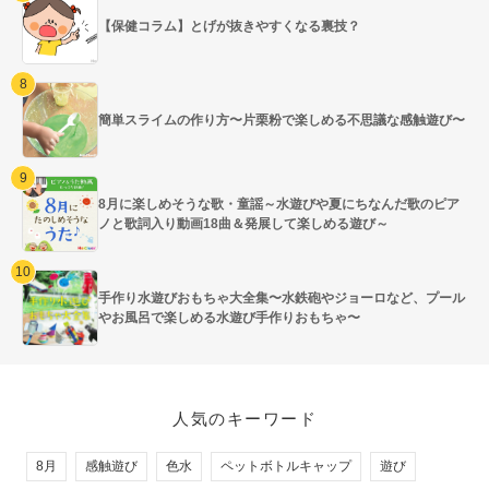
【保健コラム】とげが抜きやすくなる裏技？
簡単スライムの作り方〜片栗粉で楽しめる不思議な感触遊び〜
8月に楽しめそうな歌・童謡～水遊びや夏にちなんだ歌のピア
ノと歌詞入り動画18曲＆発展して楽しめる遊び～
手作り水遊びおもちゃ大全集〜水鉄砲やジョーロなど、プール
やお風呂で楽しめる水遊び手作りおもちゃ〜
人気のキーワード
8月
感触遊び
色水
ペットボトルキャップ
遊び