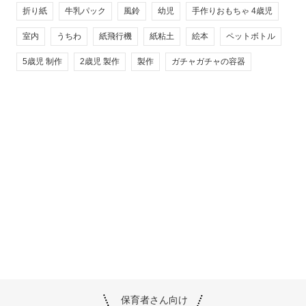
折り紙
牛乳パック
風鈴
幼児
手作りおもちゃ 4歳児
室内
うちわ
紙飛行機
紙粘土
絵本
ペットボトル
5歳児 制作
2歳児 製作
製作
ガチャガチャの容器
保育者さん向け