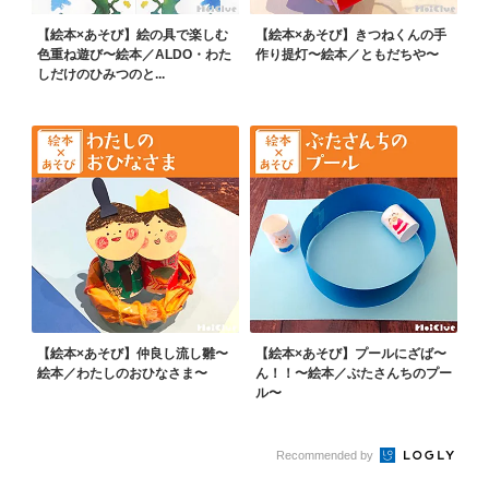
【絵本×あそび】絵の具で楽しむ
【絵本×あそび】きつねくんの手
色重ね遊び〜絵本／ALDO・わた
作り提灯〜絵本／ともだちや〜
しだけのひみつのと...
【絵本×あそび】仲良し流し雛〜
【絵本×あそび】プールにざば〜
絵本／わたしのおひなさま〜
ん！！〜絵本／ぶたさんちのプー
ル〜
Recommended by