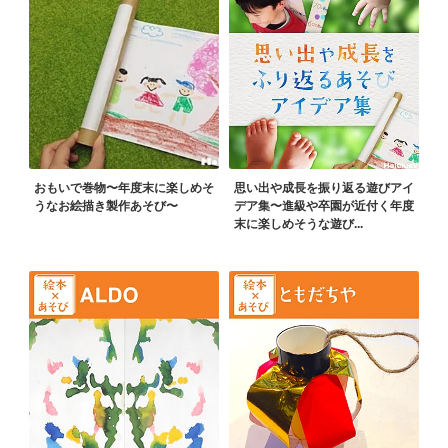
おもいで巻物〜年度末に楽しめそ
思い出や成長を振り返る遊びアイ
うなお絵描き製作あそび〜
デア集〜進級や卒園が近付く年度
末に楽しめそうな遊び...