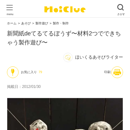
ホーム
あそび
製作遊び
製作・制作
新聞紙deてるてるぼうず〜材料2つでできち
ゃう製作遊び〜
ほいくるあそびライター
お気に入り
79
印刷
掲載日：2012/01/30