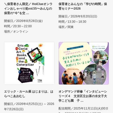
＼保育者さん限定／ HoiClueオンラ
保育者とみんなの「学びの時間」保
インおしゃべり処vol.55〜みんなの
育セミナー2026
保育の“今”を交
開催日／2026年9月20日(日)
開催日／2026年8月28日(金)
時間／13:30～18:30
時間／20:30～22:00
場所／関東
場所／オンライン
エリック・カール展 はじまりは、は
オンデマンド研修「インタビューシ
らぺこあおむし
リーズ４ 文京区立お茶の水女子大
学こども園 子
開催日／2026年4月25日(土) ～ 2026
配信期間／2025年11月11日(火)00:0
年7月26日(日)