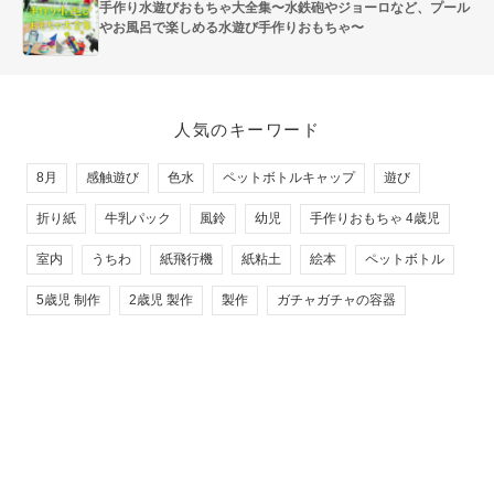
手作り水遊びおもちゃ大全集〜水鉄砲やジョーロなど、プール
やお風呂で楽しめる水遊び手作りおもちゃ〜
人気のキーワード
8月
感触遊び
色水
ペットボトルキャップ
遊び
折り紙
牛乳パック
風鈴
幼児
手作りおもちゃ 4歳児
室内
うちわ
紙飛行機
紙粘土
絵本
ペットボトル
5歳児 制作
2歳児 製作
製作
ガチャガチャの容器