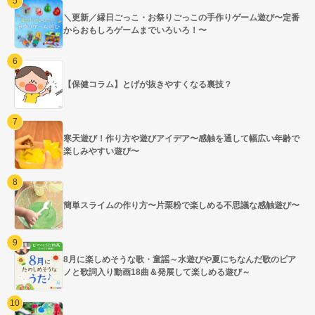
＼更新／縁日ごっこ・お祭りごっこの手作りゲーム遊び〜定番
からおもしろゲームまでいろいろ！〜
【保健コラム】とげが抜きやすくなる裏技？
寒天遊び！作り方や遊びアイデア〜感触を通して幅広い年齢で
楽しみやすい遊び〜
簡単スライムの作り方〜片栗粉で楽しめる不思議な感触遊び〜
8月に楽しめそうな歌・童謡～水遊びや夏にちなんだ歌のピア
ノと歌詞入り動画18曲＆発展して楽しめる遊び～