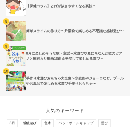
【保健コラム】とげが抜きやすくなる裏技？
簡単スライムの作り方〜片栗粉で楽しめる不思議な感触遊び〜
8月に楽しめそうな歌・童謡～水遊びや夏にちなんだ歌のピア
ノと歌詞入り動画18曲＆発展して楽しめる遊び～
手作り水遊びおもちゃ大全集〜水鉄砲やジョーロなど、プール
やお風呂で楽しめる水遊び手作りおもちゃ〜
人気のキーワード
8月
感触遊び
色水
ペットボトルキャップ
遊び