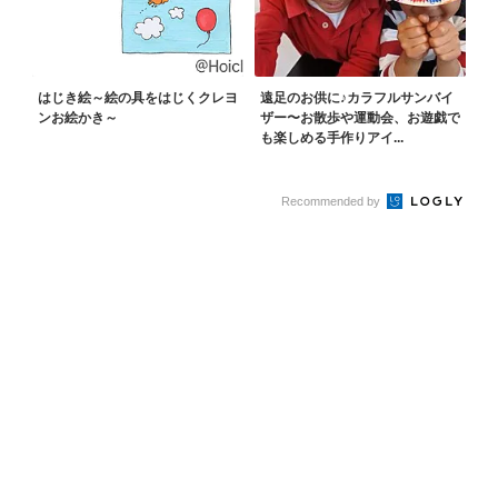
はじき絵～絵の具をはじくクレヨ
遠足のお供に♪カラフルサンバイ
ンお絵かき～
ザー〜お散歩や運動会、お遊戯で
も楽しめる手作りアイ...
Recommended by