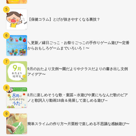
【保健コラム】とげが抜きやすくなる裏技？
＼更新／縁日ごっこ・お祭りごっこの手作りゲーム遊び〜定番
からおもしろゲームまでいろいろ！〜
9月のおたより文例〜園だよりやクラスだよりの書き出し文例
アイデア〜
8月に楽しめそうな歌・童謡～水遊びや夏にちなんだ歌のピア
ノと歌詞入り動画18曲＆発展して楽しめる遊び～
簡単スライムの作り方〜片栗粉で楽しめる不思議な感触遊び〜