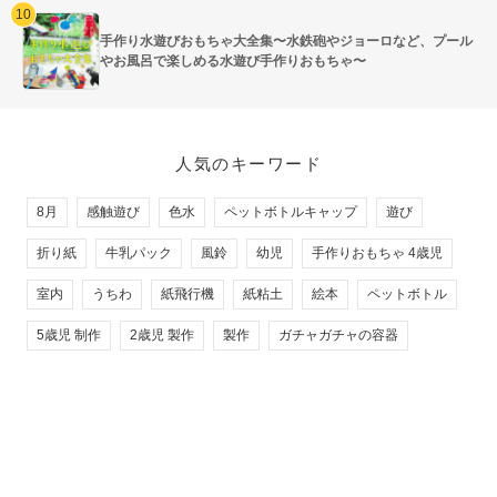
手作り水遊びおもちゃ大全集〜水鉄砲やジョーロなど、プール
やお風呂で楽しめる水遊び手作りおもちゃ〜
人気のキーワード
8月
感触遊び
色水
ペットボトルキャップ
遊び
折り紙
牛乳パック
風鈴
幼児
手作りおもちゃ 4歳児
室内
うちわ
紙飛行機
紙粘土
絵本
ペットボトル
5歳児 制作
2歳児 製作
製作
ガチャガチャの容器