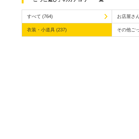
すべて
(764)
お店屋さ
衣装・小道具
(237)
その他ご