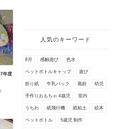
人気のキーワード
8月
感触遊び
色水
ペットボトルキャップ
遊び
7年度
折り紙
牛乳パック
風鈴
幼児
年
手作りおもちゃ 4歳児
室内
うちわ
紙飛行機
紙粘土
絵本
ペットボトル
5歳児 制作