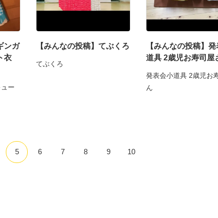
ギンガ
【みんなの投稿】てぶくろ
【みんなの投稿】発
ト衣
道具 2歳児お寿司屋
てぶくろ
発表会小道具 2歳児お
キュー
ん
5
6
7
8
9
10