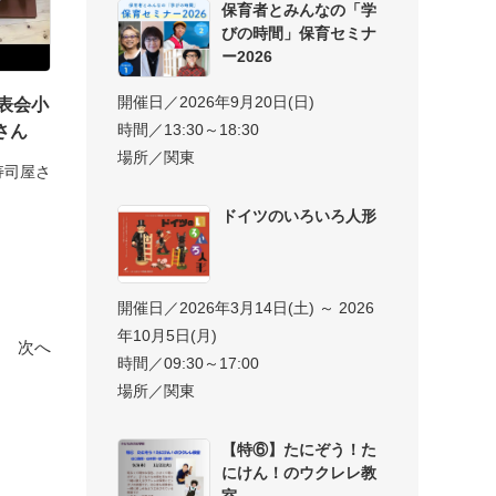
保育者とみんなの「学
びの時間」保育セミナ
ー2026
開催日／2026年9月20日(日)
表会小
時間／13:30～18:30
さん
場所／関東
寿司屋さ
ドイツのいろいろ人形
開催日／2026年3月14日(土) ～ 2026
年10月5日(月)
次へ
時間／09:30～17:00
場所／関東
【特⑥】たにぞう！た
にけん！のウクレレ教
室