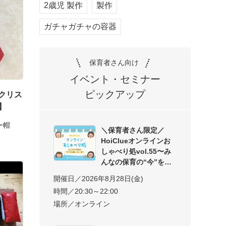
2歳児 製作
製作
ガチャガチャの容器
保育者さん向け
イベント・セミナー
ピックアップ
クリス
】
ー帽
＼保育者さん限定／
HoiClueオンラインお
しゃべり処vol.55〜み
んなの保育の“今”を交
開催日／2026年8月28日(金)
時間／20:30～22:00
場所／オンライン