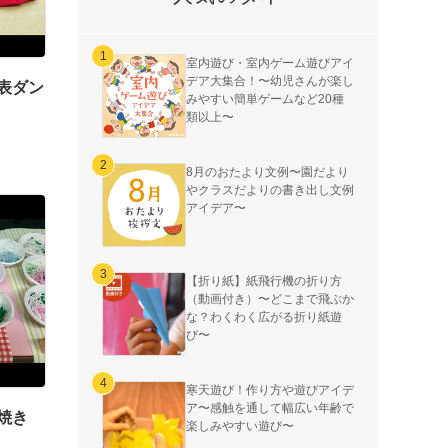
室内遊び・室内ゲーム遊びアイ
デア大集合！〜幼児さんが楽し
表ダン
みやすい簡単ゲームなど20種
類以上〜
8月のおたより文例〜園だより
やクラスだよりの書き出し文例
アイデア〜
【折り紙】紙飛行機の折り方
（動画付き）〜どこまで飛ぶか
な？わくわく広がる折り紙遊
び〜
寒天遊び！作り方や遊びアイデ
ア〜感触を通して幅広い年齢で
焼き
楽しみやすい遊び〜