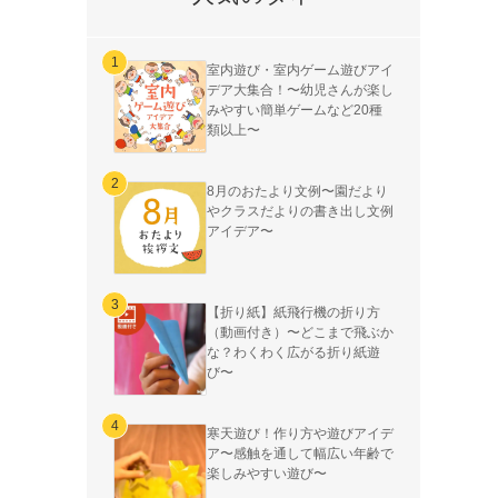
室内遊び・室内ゲーム遊びアイ
デア大集合！〜幼児さんが楽し
みやすい簡単ゲームなど20種
類以上〜
8月のおたより文例〜園だより
やクラスだよりの書き出し文例
アイデア〜
【折り紙】紙飛行機の折り方
（動画付き）〜どこまで飛ぶか
な？わくわく広がる折り紙遊
び〜
寒天遊び！作り方や遊びアイデ
ア〜感触を通して幅広い年齢で
楽しみやすい遊び〜