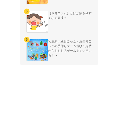
【保健コラム】とげが抜きやす
くなる裏技？
＼更新／縁日ごっこ・お祭りご
っこの手作りゲーム遊び〜定番
からおもしろゲームまでいろい
ろ！〜