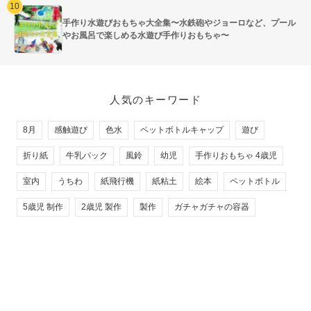
手作り水遊びおもちゃ大全集〜水鉄砲やジョーロなど、プール
やお風呂で楽しめる水遊び手作りおもちゃ〜
人気のキーワード
8月
感触遊び
色水
ペットボトルキャップ
遊び
折り紙
牛乳パック
風鈴
幼児
手作りおもちゃ 4歳児
室内
うちわ
紙飛行機
紙粘土
絵本
ペットボトル
5歳児 制作
2歳児 製作
製作
ガチャガチャの容器