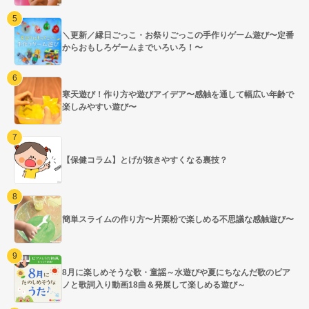
＼更新／縁日ごっこ・お祭りごっこの手作りゲーム遊び〜定番
からおもしろゲームまでいろいろ！〜
寒天遊び！作り方や遊びアイデア〜感触を通して幅広い年齢で
楽しみやすい遊び〜
【保健コラム】とげが抜きやすくなる裏技？
簡単スライムの作り方〜片栗粉で楽しめる不思議な感触遊び〜
8月に楽しめそうな歌・童謡～水遊びや夏にちなんだ歌のピア
ノと歌詞入り動画18曲＆発展して楽しめる遊び～