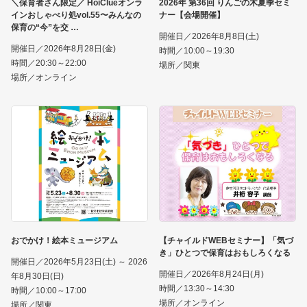
＼保育者さん限定／ HoiClueオンラ
2026年 第36回 りんごの木夏季セミ
インおしゃべり処vol.55〜みんなの
ナー【会場開催】
保育の“今”を交
開催日／2026年8月8日(土)
開催日／2026年8月28日(金)
時間／10:00～19:30
時間／20:30～22:00
場所／関東
場所／オンライン
おでかけ！絵本ミュージアム
【チャイルドWEBセミナー】「気づ
き」ひとつで保育はおもしろくなる
開催日／2026年5月23日(土) ～ 2026
開催日／2026年8月24日(月)
年8月30日(日)
時間／13:30～14:30
時間／10:00～17:00
場所／オンライン
場所／関東