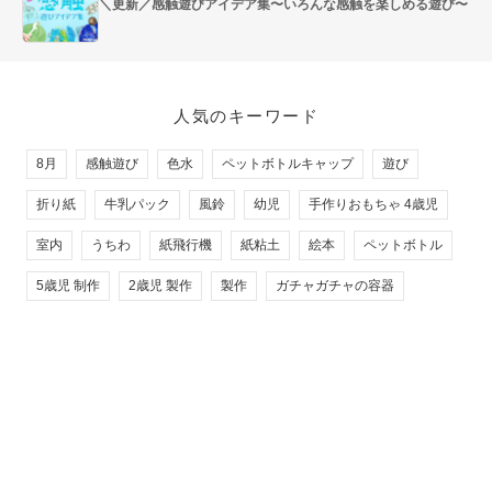
＼更新／感触遊びアイデア集〜いろんな感触を楽しめる遊び〜
人気のキーワード
8月
感触遊び
色水
ペットボトルキャップ
遊び
折り紙
牛乳パック
風鈴
幼児
手作りおもちゃ 4歳児
室内
うちわ
紙飛行機
紙粘土
絵本
ペットボトル
5歳児 制作
2歳児 製作
製作
ガチャガチャの容器