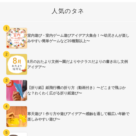
人気のタネ
室内遊び・室内ゲーム遊びアイデア大集合！〜幼児さんが楽し
みやすい簡単ゲームなど20種類以上〜
8月のおたより文例〜園だよりやクラスだよりの書き出し文例
アイデア〜
【折り紙】紙飛行機の折り方（動画付き）〜どこまで飛ぶか
な？わくわく広がる折り紙遊び〜
寒天遊び！作り方や遊びアイデア〜感触を通して幅広い年齢で
楽しみやすい遊び〜