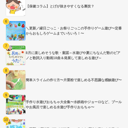
【保健コラム】とげが抜きやすくなる裏技？
＼更新／縁日ごっこ・お祭りごっこの手作りゲーム遊び〜定番
からおもしろゲームまでいろいろ！〜
8月に楽しめそうな歌・童謡～水遊びや夏にちなんだ歌のピア
ノと歌詞入り動画18曲＆発展して楽しめる遊び～
簡単スライムの作り方〜片栗粉で楽しめる不思議な感触遊び〜
手作り水遊びおもちゃ大全集〜水鉄砲やジョーロなど、プール
やお風呂で楽しめる水遊び手作りおもちゃ〜