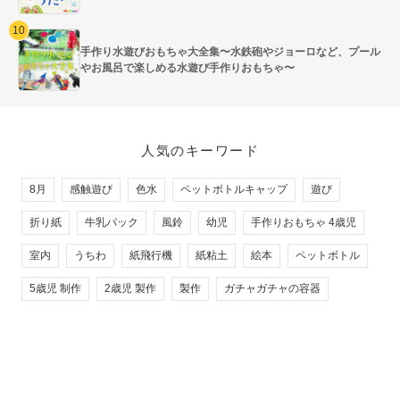
手作り水遊びおもちゃ大全集〜水鉄砲やジョーロなど、プール
やお風呂で楽しめる水遊び手作りおもちゃ〜
人気のキーワード
8月
感触遊び
色水
ペットボトルキャップ
遊び
折り紙
牛乳パック
風鈴
幼児
手作りおもちゃ 4歳児
室内
うちわ
紙飛行機
紙粘土
絵本
ペットボトル
5歳児 制作
2歳児 製作
製作
ガチャガチャの容器