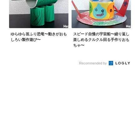
ゆらゆら首ふり恐竜〜動きがおも
スピード自慢の宇宙船〜繰り返し
しろい製作遊び〜
楽しめるクルクル回る手作りおも
ちゃ〜
Recommended by