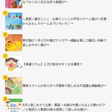
な？わくわく広がる折り紙遊び〜
＼更新／縁日ごっこ・お祭りごっこの手作りゲーム遊び〜定番
からおもしろゲームまでいろいろ！〜
寒天遊び！作り方や遊びアイデア〜感触を通して幅広い年齢で
楽しみやすい遊び〜
【保健コラム】とげが抜きやすくなる裏技？
簡単スライムの作り方〜片栗粉で楽しめる不思議な感触遊び〜
8月に楽しめそうな歌・童謡～水遊びや夏にちなんだ歌のピア
ノと歌詞入り動画18曲＆発展して楽しめる遊び～