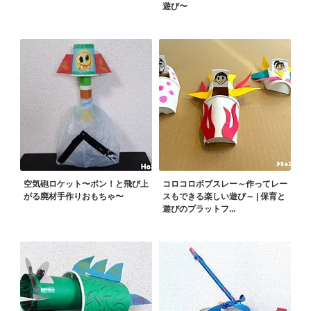
遊び〜
空気砲ロケット〜ポン！と飛び上
コロコロボブスレー～作ってレー
がる廃材手作りおもちゃ〜
スもできる楽しい遊び～ | 保育と
遊びのプラットフ...