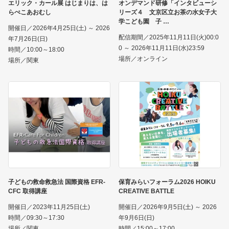
エリック・カール展 はじまりは、は
オンデマンド研修「インタビューシ
らぺこあおむし
リーズ４ 文京区立お茶の水女子大
学こども園 子
開催日／2026年4月25日(土) ～ 2026
配信期間／2025年11月11日(火)00:0
年7月26日(日)
0 ～ 2026年11月11日(水)23:59
時間／10:00～18:00
場所／オンライン
場所／関東
子どもの救命救急法 国際資格 EFR-
保育みらいフォーラム2026 HOIKU
CFC 取得講座
CREATIVE BATTLE
開催日／2023年11月25日(土)
開催日／2026年9月5日(土) ～ 2026
時間／09:30～17:30
年9月6日(日)
場所／関東
時間／15:00～17:00