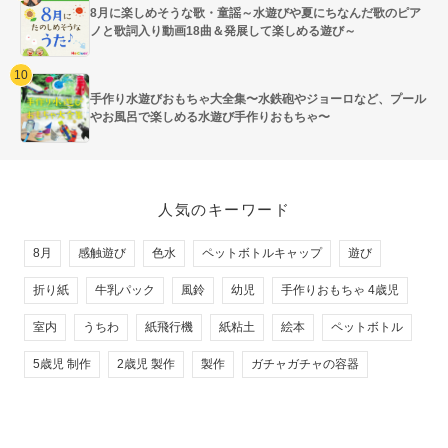
8月に楽しめそうな歌・童謡～水遊びや夏にちなんだ歌のピア
ノと歌詞入り動画18曲＆発展して楽しめる遊び～
手作り水遊びおもちゃ大全集〜水鉄砲やジョーロなど、プール
やお風呂で楽しめる水遊び手作りおもちゃ〜
人気のキーワード
8月
感触遊び
色水
ペットボトルキャップ
遊び
折り紙
牛乳パック
風鈴
幼児
手作りおもちゃ 4歳児
室内
うちわ
紙飛行機
紙粘土
絵本
ペットボトル
5歳児 制作
2歳児 製作
製作
ガチャガチャの容器