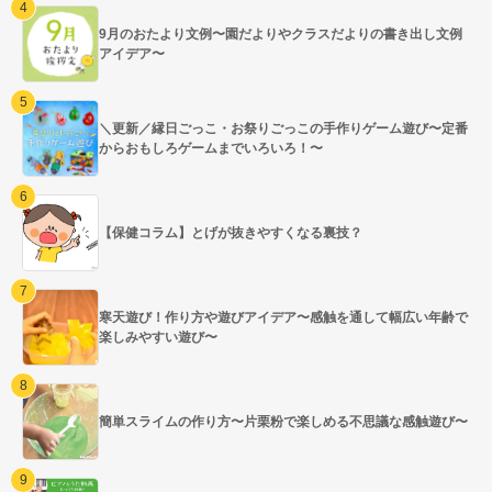
9月のおたより文例〜園だよりやクラスだよりの書き出し文例
アイデア〜
＼更新／縁日ごっこ・お祭りごっこの手作りゲーム遊び〜定番
からおもしろゲームまでいろいろ！〜
【保健コラム】とげが抜きやすくなる裏技？
寒天遊び！作り方や遊びアイデア〜感触を通して幅広い年齢で
楽しみやすい遊び〜
簡単スライムの作り方〜片栗粉で楽しめる不思議な感触遊び〜