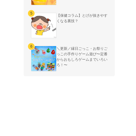
【保健コラム】とげが抜きやす
くなる裏技？
＼更新／縁日ごっこ・お祭りご
っこの手作りゲーム遊び〜定番
からおもしろゲームまでいろい
ろ！〜