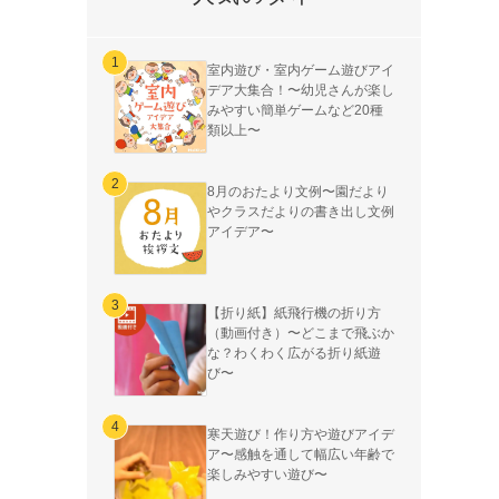
室内遊び・室内ゲーム遊びアイ
デア大集合！〜幼児さんが楽し
みやすい簡単ゲームなど20種
類以上〜
8月のおたより文例〜園だより
やクラスだよりの書き出し文例
アイデア〜
【折り紙】紙飛行機の折り方
（動画付き）〜どこまで飛ぶか
な？わくわく広がる折り紙遊
び〜
寒天遊び！作り方や遊びアイデ
ア〜感触を通して幅広い年齢で
楽しみやすい遊び〜