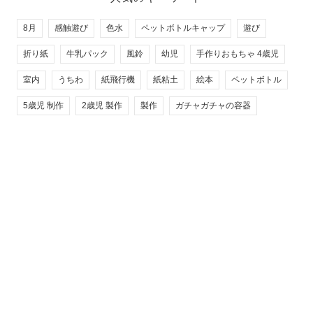
8月
感触遊び
色水
ペットボトルキャップ
遊び
折り紙
牛乳パック
風鈴
幼児
手作りおもちゃ 4歳児
室内
うちわ
紙飛行機
紙粘土
絵本
ペットボトル
5歳児 制作
2歳児 製作
製作
ガチャガチャの容器