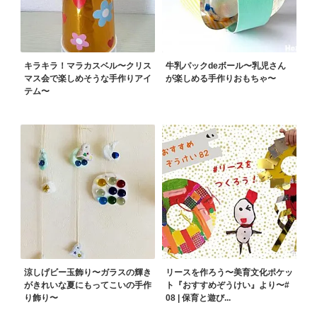
キラキラ！マラカスベル〜クリス
牛乳パックdeボール〜乳児さん
マス会で楽しめそうな手作りアイ
が楽しめる手作りおもちゃ〜
テム〜
涼しげビー玉飾り〜ガラスの輝き
リースを作ろう〜美育文化ポケッ
がきれいな夏にもってこいの手作
ト『おすすめぞうけい』より〜#
り飾り〜
08 | 保育と遊び...