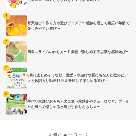
寒天遊び！作り方や遊びアイデア〜感触を通して幅広い年齢で
楽しみやすい遊び〜
簡単スライムの作り方〜片栗粉で楽しめる不思議な感触遊び〜
8月に楽しめそうな歌・童謡～水遊びや夏にちなんだ歌のピア
ノと歌詞入り動画18曲＆発展して楽しめる遊び～
手作り水遊びおもちゃ大全集〜水鉄砲やジョーロなど、プール
やお風呂で楽しめる水遊び手作りおもちゃ〜
人気のキーワード