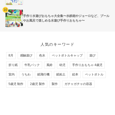
手作り水遊びおもちゃ大全集〜水鉄砲やジョーロなど、プール
やお風呂で楽しめる水遊び手作りおもちゃ〜
人気のキーワード
8月
感触遊び
色水
ペットボトルキャップ
遊び
折り紙
牛乳パック
風鈴
幼児
手作りおもちゃ 4歳児
室内
うちわ
紙飛行機
紙粘土
絵本
ペットボトル
5歳児 制作
2歳児 製作
製作
ガチャガチャの容器