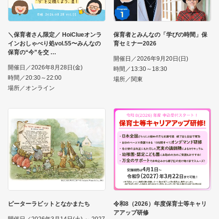
＼保育者さん限定／ HoiClueオンラ
保育者とみんなの「学びの時間」保
インおしゃべり処vol.55〜みんなの
育セミナー2026
保育の“今”を交
開催日／2026年9月20日(日)
開催日／2026年8月28日(金)
時間／13:30～18:30
時間／20:30～22:00
場所／関東
場所／オンライン
ピーターラビットとなかまたち
令和8（2026）年度保育士等キャリ
アアップ研修