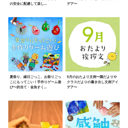
の安全に配慮して楽し...
デア〜
夏祭り、縁日ごっこ、お祭りごっ
9月のおたより文例〜園だよりや
こにもってこい！手作りゲーム遊
クラスだよりの書き出し文例アイ
び〜的当て・金魚すく...
デア〜