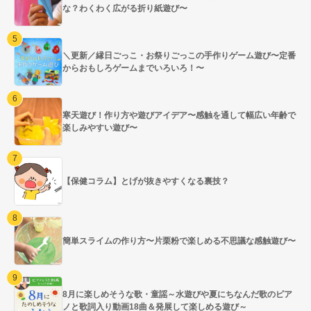
な？わくわく広がる折り紙遊び〜
＼更新／縁日ごっこ・お祭りごっこの手作りゲーム遊び〜定番
からおもしろゲームまでいろいろ！〜
寒天遊び！作り方や遊びアイデア〜感触を通して幅広い年齢で
楽しみやすい遊び〜
【保健コラム】とげが抜きやすくなる裏技？
簡単スライムの作り方〜片栗粉で楽しめる不思議な感触遊び〜
8月に楽しめそうな歌・童謡～水遊びや夏にちなんだ歌のピア
ノと歌詞入り動画18曲＆発展して楽しめる遊び～