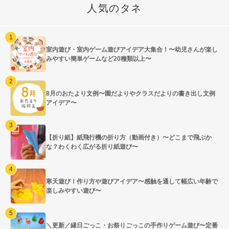
人気のタネ
室内遊び・室内ゲーム遊びアイデア大集合！〜幼児さんが楽し
みやすい簡単ゲームなど20種類以上〜
8月のおたより文例〜園だよりやクラスだよりの書き出し文例
アイデア〜
【折り紙】紙飛行機の折り方（動画付き）〜どこまで飛ぶか
な？わくわく広がる折り紙遊び〜
寒天遊び！作り方や遊びアイデア〜感触を通して幅広い年齢で
楽しみやすい遊び〜
＼更新／縁日ごっこ・お祭りごっこの手作りゲーム遊び〜定番