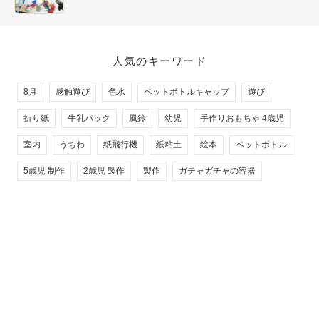
人気のキーワード
8月
感触遊び
色水
ペットボトルキャップ
遊び
折り紙
牛乳パック
風鈴
幼児
手作りおもちゃ 4歳児
室内
うちわ
紙飛行機
紙粘土
絵本
ペットボトル
5歳児 制作
2歳児 製作
製作
ガチャガチャの容器