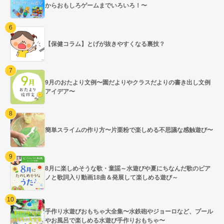
からおもしろゲームまでいろいろ！〜
【保健コラム】とげが抜きやすくなる裏技？
9月のおたより文例〜園だよりやクラスだよりの書き出し文例
アイデア〜
簡単スライムの作り方〜片栗粉で楽しめる不思議な感触遊び〜
8月に楽しめそうな歌・童謡～水遊びや夏にちなんだ歌のピア
ノと歌詞入り動画18曲＆発展して楽しめる遊び～
手作り水遊びおもちゃ大全集〜水鉄砲やジョーロなど、プール
やお風呂で楽しめる水遊び手作りおもちゃ〜