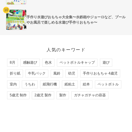
手作り水遊びおもちゃ大全集〜水鉄砲やジョーロなど、プール
やお風呂で楽しめる水遊び手作りおもちゃ〜
人気のキーワード
8月
感触遊び
色水
ペットボトルキャップ
遊び
折り紙
牛乳パック
風鈴
幼児
手作りおもちゃ 4歳児
室内
うちわ
紙飛行機
紙粘土
絵本
ペットボトル
5歳児 制作
2歳児 製作
製作
ガチャガチャの容器