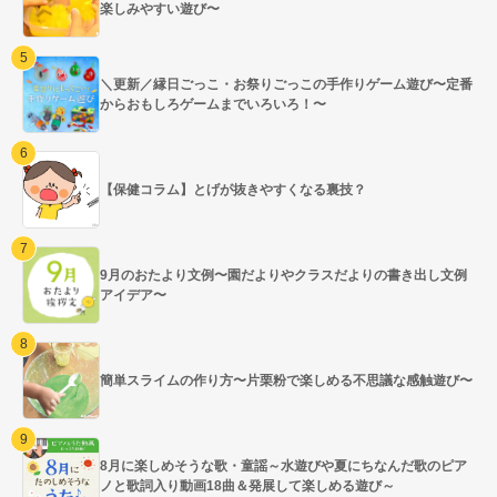
楽しみやすい遊び〜
＼更新／縁日ごっこ・お祭りごっこの手作りゲーム遊び〜定番
からおもしろゲームまでいろいろ！〜
【保健コラム】とげが抜きやすくなる裏技？
9月のおたより文例〜園だよりやクラスだよりの書き出し文例
アイデア〜
簡単スライムの作り方〜片栗粉で楽しめる不思議な感触遊び〜
8月に楽しめそうな歌・童謡～水遊びや夏にちなんだ歌のピア
ノと歌詞入り動画18曲＆発展して楽しめる遊び～