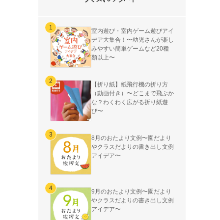
室内遊び・室内ゲーム遊びアイ
デア大集合！〜幼児さんが楽し
みやすい簡単ゲームなど20種
類以上〜
【折り紙】紙飛行機の折り方
（動画付き）〜どこまで飛ぶか
な？わくわく広がる折り紙遊
び〜
8月のおたより文例〜園だより
やクラスだよりの書き出し文例
アイデア〜
9月のおたより文例〜園だより
やクラスだよりの書き出し文例
アイデア〜