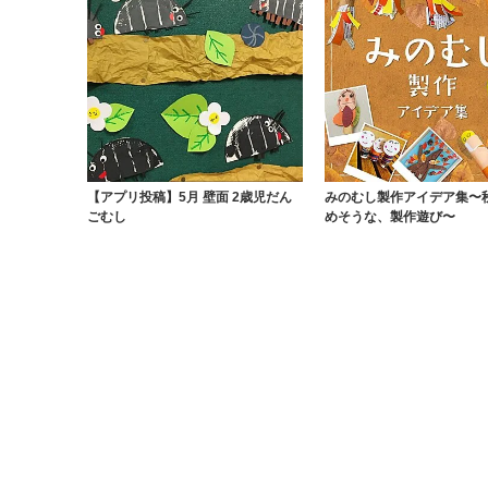
【アプリ投稿】5月 壁面 2歳児だん
みのむし製作アイデア集〜
ごむし
めそうな、製作遊び〜