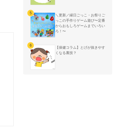
＼更新／縁日ごっこ・お祭りご
っこの手作りゲーム遊び〜定番
からおもしろゲームまでいろい
ろ！〜
【保健コラム】とげが抜きやす
くなる裏技？