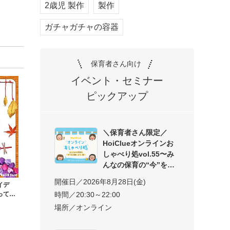
2歳児 製作
製作
ガチャガチャの容器
保育者さん向け
イベント・セミナー
ピックアップ
＼保育者さん限定／
HoiClueオンラインお
しゃべり処vol.55〜み
んなの保育の“今”を交
開催日／2026年8月28日(金)
イデ
って楽
時間／20:30～22:00
場所／オンライン