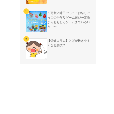
＼更新／縁日ごっこ・お祭りご
っこの手作りゲーム遊び〜定番
からおもしろゲームまでいろい
ろ！〜
【保健コラム】とげが抜きやす
くなる裏技？