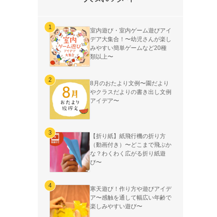
室内遊び・室内ゲーム遊びアイ
デア大集合！〜幼児さんが楽し
みやすい簡単ゲームなど20種
類以上〜
8月のおたより文例〜園だより
やクラスだよりの書き出し文例
アイデア〜
【折り紙】紙飛行機の折り方
（動画付き）〜どこまで飛ぶか
な？わくわく広がる折り紙遊
び〜
寒天遊び！作り方や遊びアイデ
ア〜感触を通して幅広い年齢で
楽しみやすい遊び〜