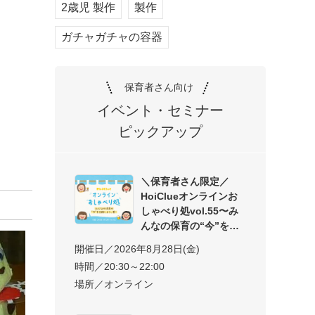
2歳児 製作
製作
ガチャガチャの容器
保育者さん向け
イベント・セミナー
ピックアップ
＼保育者さん限定／
HoiClueオンラインお
しゃべり処vol.55〜み
んなの保育の“今”を交
開催日／2026年8月28日(金)
時間／20:30～22:00
場所／オンライン