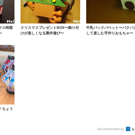
マス時期
クリスマスプレゼントBOX〜飾り付
牛乳パックパペット〜パクパ
〜
けが楽しくなる製作遊び〜
して楽しむ手作りおもちゃ〜
り ちょう
Recommended by