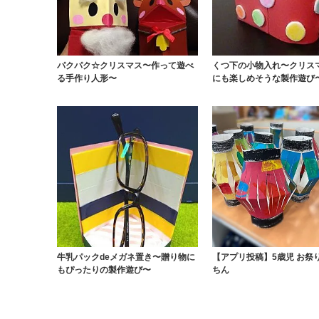
パクパク☆クリスマス〜作って遊べ
くつ下の小物入れ〜クリス
る手作り人形〜
にも楽しめそうな製作遊び
牛乳パックdeメガネ置き〜贈り物に
【アプリ投稿】5歳児 お祭
もぴったりの製作遊び〜
ちん