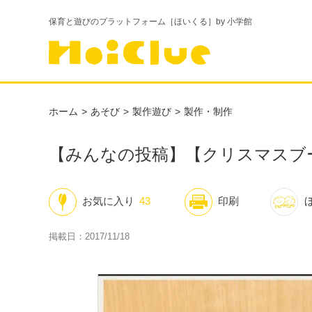
保育と遊びのプラットフォーム［ほいくる］by 小学館
ホーム
あそび
製作遊び
製作・制作
【みんなの投稿】【クリスマスブー
お気に入り
43
印刷
掲載日：2017/11/18