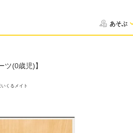
あそぶ
ツ(0歳児)】
ほいくるメイト