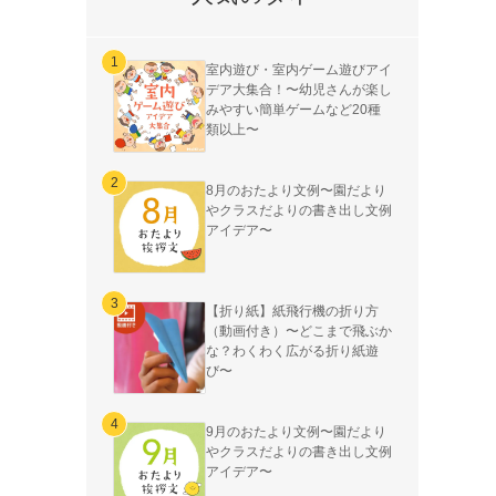
室内遊び・室内ゲーム遊びアイ
デア大集合！〜幼児さんが楽し
みやすい簡単ゲームなど20種
類以上〜
8月のおたより文例〜園だより
やクラスだよりの書き出し文例
アイデア〜
【折り紙】紙飛行機の折り方
（動画付き）〜どこまで飛ぶか
な？わくわく広がる折り紙遊
び〜
9月のおたより文例〜園だより
やクラスだよりの書き出し文例
アイデア〜