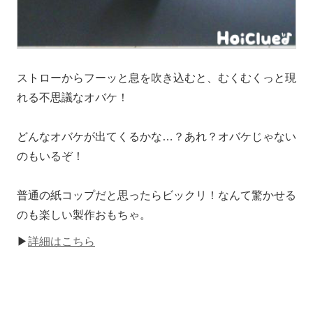
ストローからフーッと息を吹き込むと、むくむくっと現
れる不思議なオバケ！
どんなオバケが出てくるかな…？あれ？オバケじゃない
のもいるぞ！
普通の紙コップだと思ったらビックリ！なんて驚かせる
のも楽しい製作おもちゃ。
▶
詳細はこちら