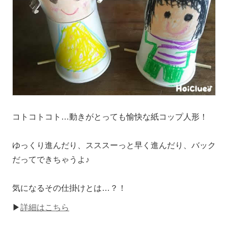
コトコトコト…動きがとっても愉快な紙コップ人形！
ゆっくり進んだり、スススーっと早く進んだり、バック
だってできちゃうよ♪
気になるその仕掛けとは…？！
▶
詳細はこちら