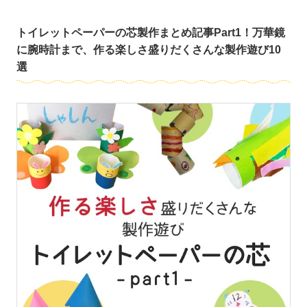
トイレットペーパーの芯製作まとめ記事Part1！万華鏡
に腕時計まで、作る楽しさ盛りだくさんな製作遊び10
選