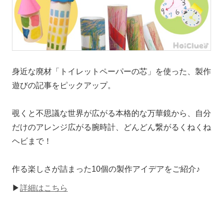
身近な廃材「トイレットペーパーの芯」を使った、製作
遊びの記事をピックアップ。
覗くと不思議な世界が広がる本格的な万華鏡から、自分
だけのアレンジ広がる腕時計、どんどん繋がるくねくね
ヘビまで！
作る楽しさが詰まった10個の製作アイデアをご紹介♪
▶
詳細はこちら