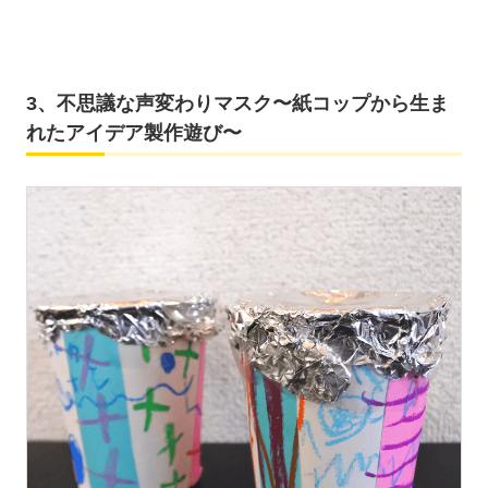
3、不思議な声変わりマスク〜紙コップから生ま
れたアイデア製作遊び〜