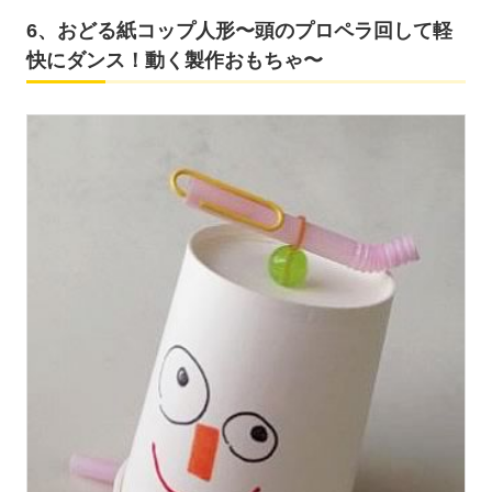
6、おどる紙コップ人形〜頭のプロペラ回して軽
快にダンス！動く製作おもちゃ〜