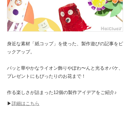
身近な素材「紙コップ」を使った、製作遊びの記事をピ
ックアップ。
パッと華やかなライオン飾りやぽわ〜んと光るオバケ、
プレゼントにもぴったりのお花まで！
作る楽しさが詰まった12個の製作アイデアをご紹介♪
▶
詳細はこちら