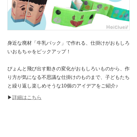
身近な廃材「牛乳パック」で作れる、仕掛けがおもしろ
いおもちゃをピックアップ！
ぴょんと飛び出す動きの変化がおもしろいものから、作
り方が気になる不思議な仕掛けのものまで、子どもたち
と繰り返し楽しめそうな10個のアイデアをご紹介♪
▶
詳細はこちら