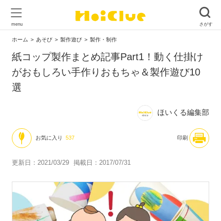
ホーム
あそび
製作遊び
製作・制作
紙コップ製作まとめ記事Part1！動く仕掛け
がおもしろい手作りおもちゃ＆製作遊び10
選
ほいくる編集部
お気に入り
537
印刷
更新日：2021/03/29
掲載日：2017/07/31