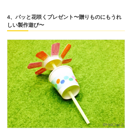
4、パッと花咲くプレゼント〜贈りものにもうれ
しい製作遊び〜