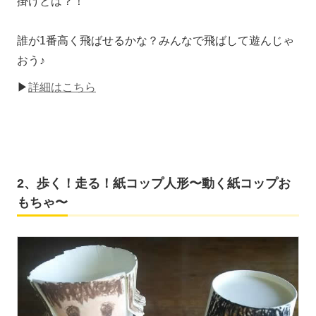
掛けとは？！
誰が1番高く飛ばせるかな？みんなで飛ばして遊んじゃ
おう♪
▶
詳細はこちら
2、歩く！走る！紙コップ人形〜動く紙コップお
もちゃ〜