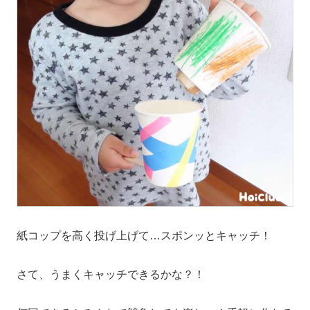
紙コップを高く投げ上げて…スポンッとキャッチ！
さて、うまくキャッチできるかな？！