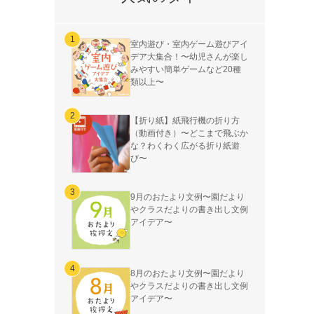
室内遊び・室内ゲーム遊びアイ
デア大集合！〜幼児さんが楽し
みやすい簡単ゲームなど20種
類以上〜
【折り紙】紙飛行機の折り方
（動画付き）〜どこまで飛ぶか
な？わくわく広がる折り紙遊
び〜
9月のおたより文例〜園だより
やクラスだよりの書き出し文例
アイデア〜
8月のおたより文例〜園だより
やクラスだよりの書き出し文例
アイデア〜