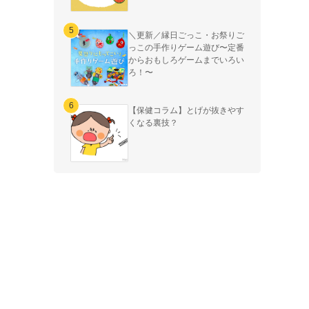
＼更新／縁日ごっこ・お祭りご
っこの手作りゲーム遊び〜定番
からおもしろゲームまでいろい
ろ！〜
【保健コラム】とげが抜きやす
くなる裏技？