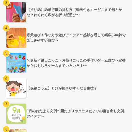
【折り紙】紙飛行機の折り方（動画付き）〜どこまで飛ぶか
な？わくわく広がる折り紙遊び〜
寒天遊び！作り方や遊びアイデア〜感触を通して幅広い年齢で
楽しみやすい遊び〜
＼更新／縁日ごっこ・お祭りごっこの手作りゲーム遊び〜定番
からおもしろゲームまでいろいろ！〜
【保健コラム】とげが抜きやすくなる裏技？
9月のおたより文例〜園だよりやクラスだよりの書き出し文例
アイデア〜