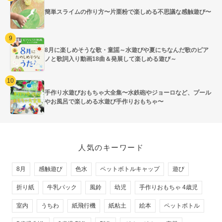
簡単スライムの作り方〜片栗粉で楽しめる不思議な感触遊び〜
8月に楽しめそうな歌・童謡～水遊びや夏にちなんだ歌のピア
ノと歌詞入り動画18曲＆発展して楽しめる遊び～
手作り水遊びおもちゃ大全集〜水鉄砲やジョーロなど、プール
やお風呂で楽しめる水遊び手作りおもちゃ〜
人気のキーワード
8月
感触遊び
色水
ペットボトルキャップ
遊び
折り紙
牛乳パック
風鈴
幼児
手作りおもちゃ 4歳児
室内
うちわ
紙飛行機
紙粘土
絵本
ペットボトル