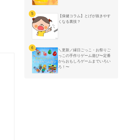
【保健コラム】とげが抜きやす
くなる裏技？
＼更新／縁日ごっこ・お祭りご
っこの手作りゲーム遊び〜定番
からおもしろゲームまでいろい
ろ！〜