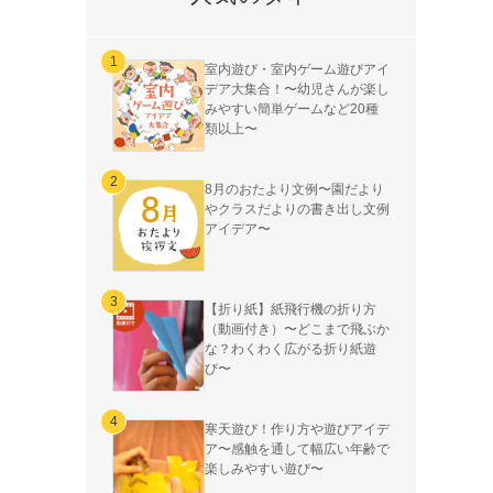
室内遊び・室内ゲーム遊びアイ
デア大集合！〜幼児さんが楽し
みやすい簡単ゲームなど20種
類以上〜
8月のおたより文例〜園だより
やクラスだよりの書き出し文例
アイデア〜
【折り紙】紙飛行機の折り方
（動画付き）〜どこまで飛ぶか
な？わくわく広がる折り紙遊
び〜
寒天遊び！作り方や遊びアイデ
ア〜感触を通して幅広い年齢で
楽しみやすい遊び〜