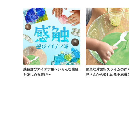
ア〜
全に配慮して楽し...
感触遊びアイデア集〜いろんな感触
簡単な片栗粉スライムの作
を楽しめる遊び〜
児さんから楽しめる不思議
び〜