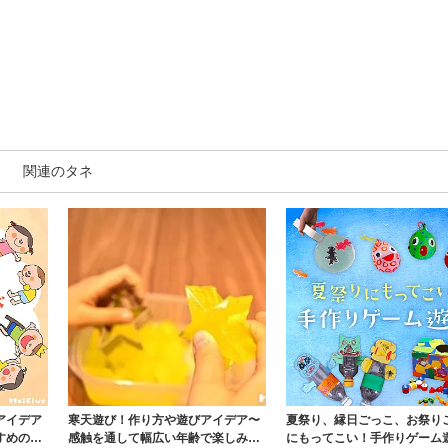
関連のタネ
アイデア
寒天遊び！作り方や遊びアイデア〜
夏祭り、縁日ごっこ、お祭り
すめの安
感触を通して幅広い年齢で楽しみや
にもってこい！手作りゲーム