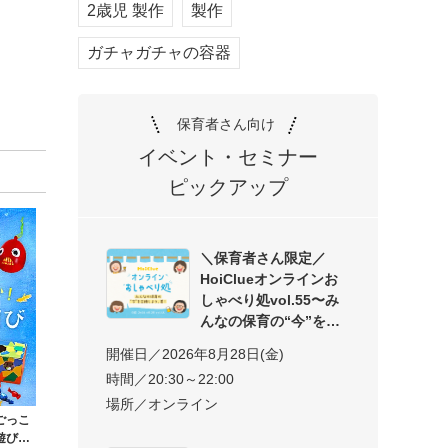
2歳児 製作
製作
ガチャガチャの容器
保育者さん向け
イベント・セミナー
ピックアップ
＼保育者さん限定／
HoiClueオンラインお
しゃべり処vol.55〜み
んなの保育の“今”を交
開催日／2026年8月28日(金)
時間／20:30～22:00
場所／オンライン
ごっこ
遊び〜