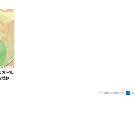
すい遊び〜
的当て・金魚すく...
り方〜乳
な感触遊
Recommended by