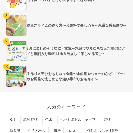
簡単スライムの作り方〜片栗粉で楽しめる不思議な感触遊び〜
8月に楽しめそうな歌・童謡～水遊びや夏にちなんだ歌のピア
ノと歌詞入り動画18曲＆発展して楽しめる遊び～
手作り水遊びおもちゃ大全集〜水鉄砲やジョーロなど、プール
やお風呂で楽しめる水遊び手作りおもちゃ〜
人気のキーワード
8月
感触遊び
色水
ペットボトルキャップ
遊び
折り紙
牛乳パック
風鈴
幼児
手作りおもちゃ 4歳児