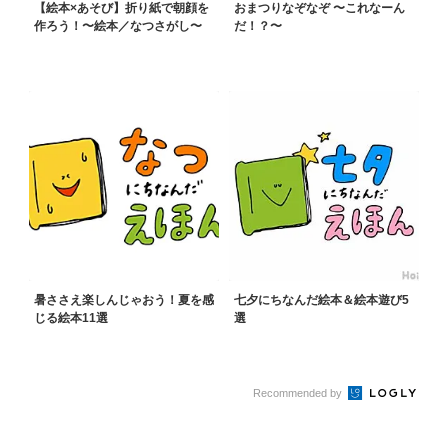
【絵本×あそび】折り紙で朝顔を
おまつりなぞなぞ 〜これなーん
作ろう！〜絵本／なつさがし〜
だ！？〜
暑ささえ楽しんじゃおう！夏を感
七夕にちなんだ絵本＆絵本遊び5
じる絵本11選
選
Recommended by