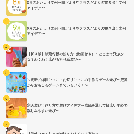
8月のおたより文例〜園だよりやクラスだよりの書き出し文例
アイデア〜
9月のおたより文例〜園だよりやクラスだよりの書き出し文例
アイデア〜
【折り紙】紙飛行機の折り方（動画付き）〜どこまで飛ぶか
な？わくわく広がる折り紙遊び〜
＼更新／縁日ごっこ・お祭りごっこの手作りゲーム遊び〜定番
からおもしろゲームまでいろいろ！〜
寒天遊び！作り方や遊びアイデア〜感触を通して幅広い年齢で
楽しみやすい遊び〜
【保健コラム】とげが抜きやすくなる裏技？