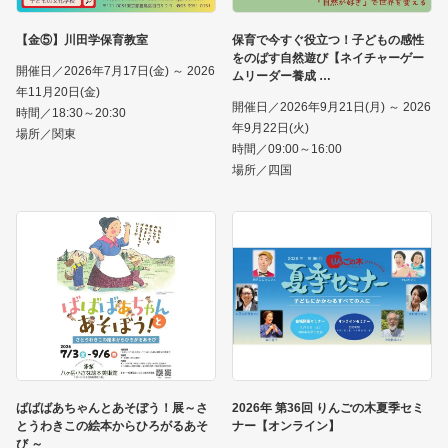
【金⑤】川田学保育教室
保育で今すぐ役立つ！子どもの感性
をのばす自然遊び【ネイチャーゲー
開催日／2026年7月17日(金) ～ 2026
ムリーダー養成
年11月20日(金)
開催日／2026年9月21日(月) ～ 2026
時間／18:30～20:30
年9月22日(火)
場所／関東
時間／09:00～16:00
場所／四国
ばばばあちゃんとあそぼう！展～さ
2026年 第36回 りんごの木夏季セミ
とうわきこの絵本からひろがるあそ
ナー【オンライン】
び ～