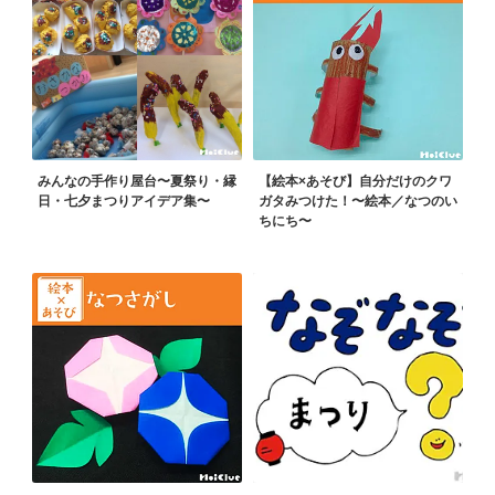
みんなの手作り屋台〜夏祭り・縁
【絵本×あそび】自分だけのクワ
日・七夕まつりアイデア集〜
ガタみつけた！〜絵本／なつのい
ちにち〜