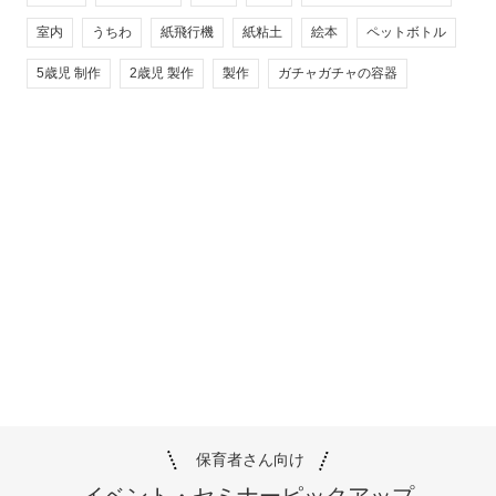
室内
うちわ
紙飛行機
紙粘土
絵本
ペットボトル
5歳児 制作
2歳児 製作
製作
ガチャガチャの容器
保育者さん向け
イベント・セミナー
ピックアップ