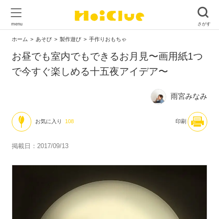
ホーム
あそび
製作遊び
手作りおもちゃ
お昼でも室内でもできるお月見〜画用紙1つ
で今すぐ楽しめる十五夜アイデア〜
雨宮みなみ
お気に入り
108
印刷
掲載日：2017/09/13