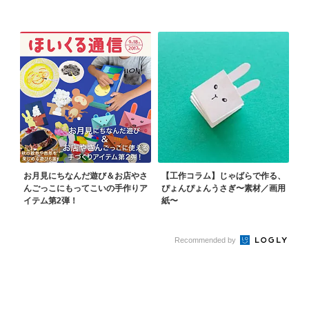
お月見にちなんだ遊び＆お店やさ
【工作コラム】じゃばらで作る、
んごっこにもってこいの手作りア
ぴょんぴょんうさぎ〜素材／画用
イテム第2弾！
紙〜
Recommended by