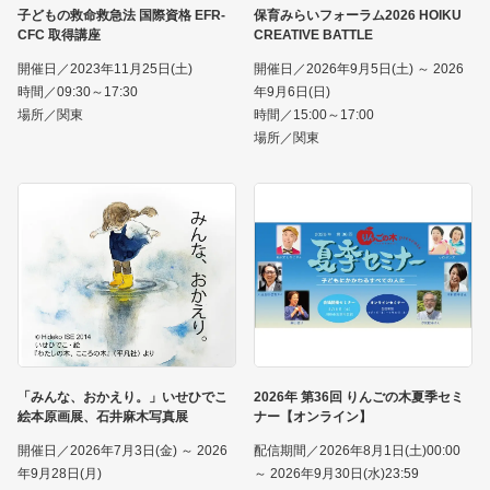
子どもの救命救急法 国際資格 EFR-
保育みらいフォーラム2026 HOIKU
CFC 取得講座
CREATIVE BATTLE
開催日／2023年11月25日(土)
開催日／2026年9月5日(土) ～ 2026
時間／09:30～17:30
年9月6日(日)
場所／関東
時間／15:00～17:00
場所／関東
「みんな、おかえり。」いせひでこ
2026年 第36回 りんごの木夏季セミ
絵本原画展、石井麻木写真展
ナー【オンライン】
開催日／2026年7月3日(金) ～ 2026
配信期間／2026年8月1日(土)00:00
年9月28日(月)
～ 2026年9月30日(水)23:59