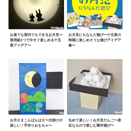
お昼でも室内でもできるお月見〜
お月見にちなんだ遊び〜十五夜の
画用紙1つで今すぐ楽しめる十五
時期に楽しめそうな遊びアイデア
夜アイデア〜
集〜
お月さまこんばんは☆〜仕掛けが
丸めて楽しい！お月見だんご〜身
楽しい！手作りおもちゃ〜
近なもので楽しむ製作遊び〜