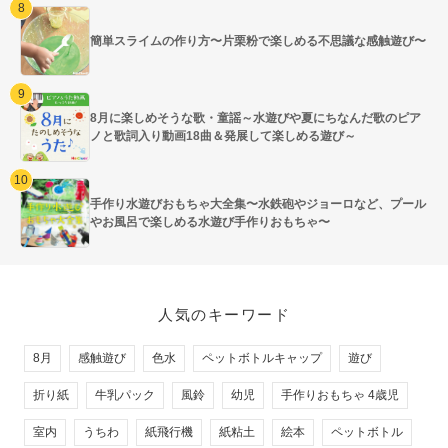
簡単スライムの作り方〜片栗粉で楽しめる不思議な感触遊び〜
8月に楽しめそうな歌・童謡～水遊びや夏にちなんだ歌のピア
ノと歌詞入り動画18曲＆発展して楽しめる遊び～
手作り水遊びおもちゃ大全集〜水鉄砲やジョーロなど、プール
やお風呂で楽しめる水遊び手作りおもちゃ〜
人気のキーワード
8月
感触遊び
色水
ペットボトルキャップ
遊び
折り紙
牛乳パック
風鈴
幼児
手作りおもちゃ 4歳児
室内
うちわ
紙飛行機
紙粘土
絵本
ペットボトル